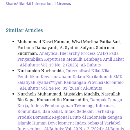
ShareAlike 4.0 International License
.
Similar Articles
Muhammad Nasri Katman, Wiwi Marlina Patika Sari,
Parhana Damaiyanti, A. Syathir Sofyan, Sudirman
Sudirman,
Analytical Hierarchy Process (AHP) Pada
Pengambilan Keputusan Memilih Lembaga Amil Zakat
,
Al-Buhuts: Vol. 19 No. 2 (2023): Al- Buhuts
Nurhamida Nurhamida,
Internalisasi Nilai-Nilai
Pendidikan Kewirausahaan Dalam Kurikulum di SMK
Salafiyah Syafiâ€™iyah Randangan Provinsi Gorontalo
,
Al-Buhuts: Vol. 14 No. 01 (2018): Al-Buhuts
Nurcholis Muhammad, Mustakim Muchlis, Nasrullah
Bin Sapa, Kamaruddin Kamaruddin,
Dampak Tenaga
Kerja, Indeks Pembangunan Teknologi, Informasi,
Komunikasi, dan Zakat, Infak, Sedekah Terhadap
Produk Domestik Regional Bruto di Indonesia dengan
Islamic Human Development Index Sebagai Variabel
Intervening
,
Al-Buhuts: Vol. 20 No. 2 (2024): Al-Buhuts