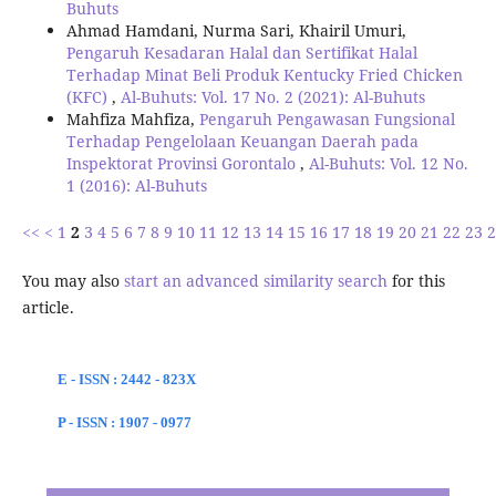
Buhuts
Ahmad Hamdani, Nurma Sari, Khairil Umuri,
Pengaruh Kesadaran Halal dan Sertifikat Halal
Terhadap Minat Beli Produk Kentucky Fried Chicken
(KFC)
,
Al-Buhuts: Vol. 17 No. 2 (2021): Al-Buhuts
Mahfiza Mahfiza,
Pengaruh Pengawasan Fungsional
Terhadap Pengelolaan Keuangan Daerah pada
Inspektorat Provinsi Gorontalo
,
Al-Buhuts: Vol. 12 No.
1 (2016): Al-Buhuts
<<
<
1
2
3
4
5
6
7
8
9
10
11
12
13
14
15
16
17
18
19
20
21
22
23
2
You may also
start an advanced similarity search
for this
article.
E - ISSN : 2442 - 823X
P - ISSN : 1907 - 0977