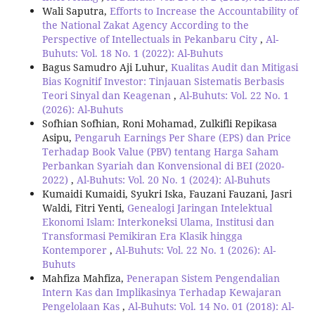
Wali Saputra,
Efforts to Increase the Accountability of
the National Zakat Agency According to the
Perspective of Intellectuals in Pekanbaru City
,
Al-
Buhuts: Vol. 18 No. 1 (2022): Al-Buhuts
Bagus Samudro Aji Luhur,
Kualitas Audit dan Mitigasi
Bias Kognitif Investor: Tinjauan Sistematis Berbasis
Teori Sinyal dan Keagenan
,
Al-Buhuts: Vol. 22 No. 1
(2026): Al-Buhuts
Sofhian Sofhian, Roni Mohamad, Zulkifli Repikasa
Asipu,
Pengaruh Earnings Per Share (EPS) dan Price
Terhadap Book Value (PBV) tentang Harga Saham
Perbankan Syariah dan Konvensional di BEI (2020-
2022)
,
Al-Buhuts: Vol. 20 No. 1 (2024): Al-Buhuts
Kumaidi Kumaidi, Syukri Iska, Fauzani Fauzani, Jasri
Waldi, Fitri Yenti,
Genealogi Jaringan Intelektual
Ekonomi Islam: Interkoneksi Ulama, Institusi dan
Transformasi Pemikiran Era Klasik hingga
Kontemporer
,
Al-Buhuts: Vol. 22 No. 1 (2026): Al-
Buhuts
Mahfiza Mahfiza,
Penerapan Sistem Pengendalian
Intern Kas dan Implikasinya Terhadap Kewajaran
Pengelolaan Kas
,
Al-Buhuts: Vol. 14 No. 01 (2018): Al-