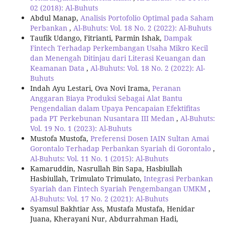
02 (2018): Al-Buhuts
Abdul Manap,
Analisis Portofolio Optimal pada Saham
Perbankan
,
Al-Buhuts: Vol. 18 No. 2 (2022): Al-Buhuts
Taufik Udango, Fitrianti, Parmin Ishak,
Dampak
Fintech Terhadap Perkembangan Usaha Mikro Kecil
dan Menengah Ditinjau dari Literasi Keuangan dan
Keamanan Data
,
Al-Buhuts: Vol. 18 No. 2 (2022): Al-
Buhuts
Indah Ayu Lestari, Ova Novi Irama,
Peranan
Anggaran Biaya Produksi Sebagai Alat Bantu
Pengendalian dalam Upaya Pencapaian Efektifitas
pada PT Perkebunan Nusantara III Medan
,
Al-Buhuts:
Vol. 19 No. 1 (2023): Al-Buhuts
Mustofa Mustofa,
Preferensi Dosen IAIN Sultan Amai
Gorontalo Terhadap Perbankan Syariah di Gorontalo
,
Al-Buhuts: Vol. 11 No. 1 (2015): Al-Buhuts
Kamaruddin, Nasrullah Bin Sapa, Hasbiullah
Hasbiullah, Trimulato Trimulato,
Integrasi Perbankan
Syariah dan Fintech Syariah Pengembangan UMKM
,
Al-Buhuts: Vol. 17 No. 2 (2021): Al-Buhuts
Syamsul Bakhtiar Ass, Mustafa Mustafa, Henidar
Juana, Kherayani Nur, Abdurrahman Hadi,