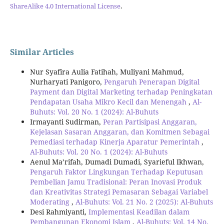
ShareAlike 4.0 International License
.
Similar Articles
Nur Syafira Aulia Fatihah, Muliyani Mahmud,
Nurharyati Panigoro,
Pengaruh Penerapan Digital
Payment dan Digital Marketing terhadap Peningkatan
Pendapatan Usaha Mikro Kecil dan Menengah
,
Al-
Buhuts: Vol. 20 No. 1 (2024): Al-Buhuts
Irmayanti Sudirman,
Peran Partisipasi Anggaran,
Kejelasan Sasaran Anggaran, dan Komitmen Sebagai
Pemediasi terhadap Kinerja Aparatur Pemerintah
,
Al-Buhuts: Vol. 20 No. 1 (2024): Al-Buhuts
Aenul Ma’rifah, Dumadi Dumadi, Syarieful Ikhwan,
Pengaruh Faktor Lingkungan Terhadap Keputusan
Pembelian Jamu Tradisional: Peran Inovasi Produk
dan Kreativitas Strategi Pemasaran Sebagai Variabel
Moderating
,
Al-Buhuts: Vol. 21 No. 2 (2025): Al-Buhuts
Desi Rahmiyanti,
Implementasi Keadilan dalam
Pembangunan Ekonomi Islam
,
Al-Buhuts: Vol. 14 No.