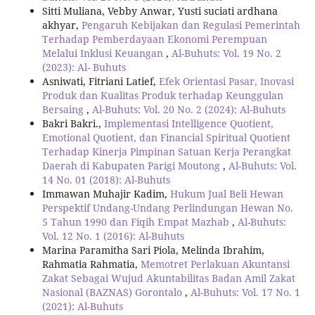
Sitti Muliana, Vebby Anwar, Yusti suciati ardhana
akhyar,
Pengaruh Kebijakan dan Regulasi Pemerintah
Terhadap Pemberdayaan Ekonomi Perempuan
Melalui Inklusi Keuangan
,
Al-Buhuts: Vol. 19 No. 2
(2023): Al- Buhuts
Asniwati, Fitriani Latief,
Efek Orientasi Pasar, Inovasi
Produk dan Kualitas Produk terhadap Keunggulan
Bersaing
,
Al-Buhuts: Vol. 20 No. 2 (2024): Al-Buhuts
Bakri Bakri.,
Implementasi Intelligence Quotient,
Emotional Quotient, dan Financial Spiritual Quotient
Terhadap Kinerja Pimpinan Satuan Kerja Perangkat
Daerah di Kabupaten Parigi Moutong
,
Al-Buhuts: Vol.
14 No. 01 (2018): Al-Buhuts
Immawan Muhajir Kadim,
Hukum Jual Beli Hewan
Perspektif Undang-Undang Perlindungan Hewan No.
5 Tahun 1990 dan Fiqih Empat Mazhab
,
Al-Buhuts:
Vol. 12 No. 1 (2016): Al-Buhuts
Marina Paramitha Sari Piola, Melinda Ibrahim,
Rahmatia Rahmatia,
Memotret Perlakuan Akuntansi
Zakat Sebagai Wujud Akuntabilitas Badan Amil Zakat
Nasional (BAZNAS) Gorontalo
,
Al-Buhuts: Vol. 17 No. 1
(2021): Al-Buhuts