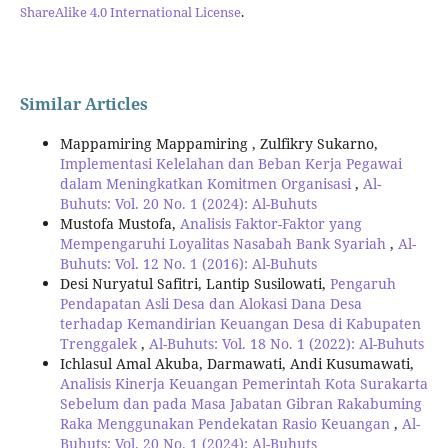
ShareAlike 4.0 International License
.
Similar Articles
Mappamiring Mappamiring , Zulfikry Sukarno,
Implementasi Kelelahan dan Beban Kerja Pegawai
dalam Meningkatkan Komitmen Organisasi
,
Al-
Buhuts: Vol. 20 No. 1 (2024): Al-Buhuts
Mustofa Mustofa,
Analisis Faktor-Faktor yang
Mempengaruhi Loyalitas Nasabah Bank Syariah
,
Al-
Buhuts: Vol. 12 No. 1 (2016): Al-Buhuts
Desi Nuryatul Safitri, Lantip Susilowati,
Pengaruh
Pendapatan Asli Desa dan Alokasi Dana Desa
terhadap Kemandirian Keuangan Desa di Kabupaten
Trenggalek
,
Al-Buhuts: Vol. 18 No. 1 (2022): Al-Buhuts
Ichlasul Amal Akuba, Darmawati, Andi Kusumawati,
Analisis Kinerja Keuangan Pemerintah Kota Surakarta
Sebelum dan pada Masa Jabatan Gibran Rakabuming
Raka Menggunakan Pendekatan Rasio Keuangan
,
Al-
Buhuts: Vol. 20 No. 1 (2024): Al-Buhuts