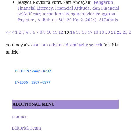
Jessyca Noviolita Putri, Sari Andayani,
Pengaruh
Financial Literacy, Financial Attitude, dan Financial
Self-Efficacy terhadap Saving Behavior Pengguna
Paylater
,
Al-Buhuts: Vol. 20 No. 2 (2024): Al-Buhuts
<<
<
1
2
3
4
5
6
7
8
9
10
11
12
13
14
15
16
17
18
19
20
21
22
23
2
You may also
start an advanced similarity search
for this
article.
E - ISSN : 2442 - 823X
P - ISSN : 1907 - 0977
ADDITIONAL MENU
Contact
Editorial Team