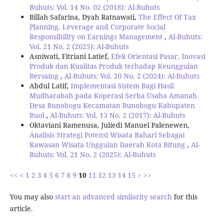
Buhuts: Vol. 14 No. 02 (2018): Al-Buhuts
Billah Safarina, Dyah Ratnawati,
The Effect Of Tax
Planning, Leverage and Corporate Social
Responsibility on Earnings Management
,
Al-Buhuts:
Vol. 21 No. 2 (2025): Al-Buhuts
Asniwati, Fitriani Latief,
Efek Orientasi Pasar, Inovasi
Produk dan Kualitas Produk terhadap Keunggulan
Bersaing
,
Al-Buhuts: Vol. 20 No. 2 (2024): Al-Buhuts
Abdul Latif,
Implementasi Sistem Bagi Hasil
Mudharabah pada Koperasi Serba Usaha Amanah
Desa Bunobogu Kecamatan Bunobogu Kabupaten
Buol
,
Al-Buhuts: Vol. 13 No. 2 (2017): Al-Buhuts
Oktaviani Ramenusa, Juliedi Manuel Palenewen,
Analisis Strategi Potensi Wisata Bahari Sebagai
Kawasan Wisata Unggulan Daerah Kota Bitung
,
Al-
Buhuts: Vol. 21 No. 2 (2025): Al-Buhuts
<<
<
1
2
3
4
5
6
7
8
9
10
11
12
13
14
15
>
>>
You may also
start an advanced similarity search
for this
article.