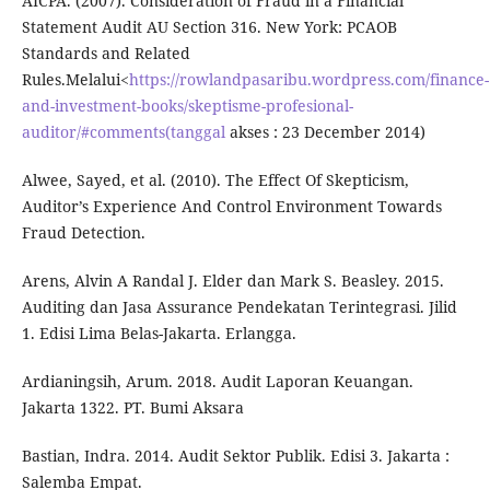
AICPA. (2007). Consideration of Fraud in a Financial
Statement Audit AU Section 316. New York: PCAOB
Standards and Related
Rules.Melalui<
https://rowlandpasaribu.wordpress.com/finance-
and-investment-books/skeptisme-profesional-
auditor/#comments(tanggal
akses : 23 December 2014)
Alwee, Sayed, et al. (2010). The Effect Of Skepticism,
Auditor’s Experience And Control Environment Towards
Fraud Detection.
Arens, Alvin A Randal J. Elder dan Mark S. Beasley. 2015.
Auditing dan Jasa Assurance Pendekatan Terintegrasi. Jilid
1. Edisi Lima Belas-Jakarta. Erlangga.
Ardianingsih, Arum. 2018. Audit Laporan Keuangan.
Jakarta 1322. PT. Bumi Aksara
Bastian, Indra. 2014. Audit Sektor Publik. Edisi 3. Jakarta :
Salemba Empat.