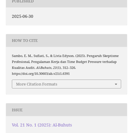
PUBLISHED
2025-06-30
HOW TO CITE
Sambo, E. M., Sufiati, S., & Livia Edyson. (2025). Pengaruh Skeptisme
Profesional, Pengalaman Kerja dan Time Budget Pressure terhadap
Kualitas Audit.
Al-Buhuts
,
21
(1), 312–326.
https://doi.org/10.30603/ab.v21i1.6391
More Citation Formats
ISSUE
Vol. 21 No. 1 (2025): Al-Buhuts