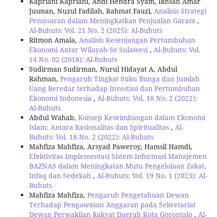
Kapriani Kapriani, Andi Hendra Syam, Ikhsan Amar
Jusman, Nuzul Fadilah, Rahmat Fauzi,
Analisis Strategi
Pemasaran dalam Meningkatkan Penjualan Garam
,
Al-Buhuts: Vol. 21 No. 2 (2025): Al-Buhuts
Ritmon Amala,
Analisis Kesenjangan Pertumbuhan
Ekonomi Antar Wilayah Se Sulawesi
,
Al-Buhuts: Vol.
14 No. 02 (2018): Al-Buhuts
Sudirman Sudirman, Nurul Hidayat A, Abdul
Rahman,
Pengaruh Tingkat Suku Bunga dan Jumlah
Uang Beredar terhadap Investasi dan Pertumbuhan
Ekonomi Indonesia
,
Al-Buhuts: Vol. 18 No. 2 (2022):
Al-Buhuts
Abdul Wahab,
Konsep Keseimbangan dalam Ekonomi
Islam: Antara Rasionalitas dan Spiritualitas
,
Al-
Buhuts: Vol. 18 No. 2 (2022): Al-Buhuts
Mahfiza Mahfiza, Arsyad Paweroy, Hamsil Hamdi,
Efektivitas Implementasi Sistem Informasi Manajemen
BAZNAS dalam Meningkatan Mutu Pengelolaan Zakat,
Infaq dan Sedekah
,
Al-Buhuts: Vol. 19 No. 1 (2023): Al-
Buhuts
Mahfiza Mahfiza,
Pengaruh Pengetahuan Dewan
Terhadap Pengawasan Anggaran pada Sekretariat
Dewan Perwakilan Rakyat Daerah Kota Gorontalo
,
Al-