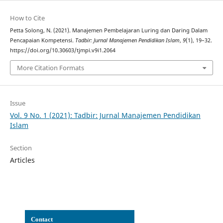
How to Cite
Petta Solong, N. (2021). Manajemen Pembelajaran Luring dan Daring Dalam
Pencapaian Kompetensi.
Tadbir: Jurnal Manajemen Pendidikan Islam
,
9
(1), 19–32.
https://doi.org/10.30603/tjmpi.v9i1.2064
More Citation Formats
Issue
Vol. 9 No. 1 (2021): Tadbir: Jurnal Manajemen Pendidikan
Islam
Section
Articles
Con
tact