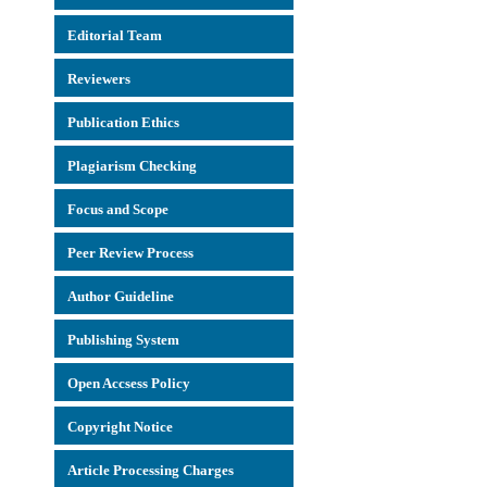
Editorial Team
Reviewers
Publication Ethics
Plagiarism Checking
Focus and Scope
Peer Review Process
Author Guideline
Publishing System
Open Accsess Policy
Copyright Notice
Article Processing Charges