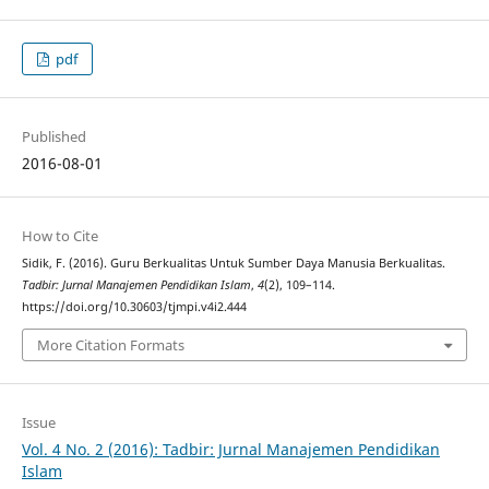
pdf
Published
2016-08-01
How to Cite
Sidik, F. (2016). Guru Berkualitas Untuk Sumber Daya Manusia Berkualitas.
Tadbir: Jurnal Manajemen Pendidikan Islam
,
4
(2), 109–114.
https://doi.org/10.30603/tjmpi.v4i2.444
More Citation Formats
Issue
Vol. 4 No. 2 (2016): Tadbir: Jurnal Manajemen Pendidikan
Islam