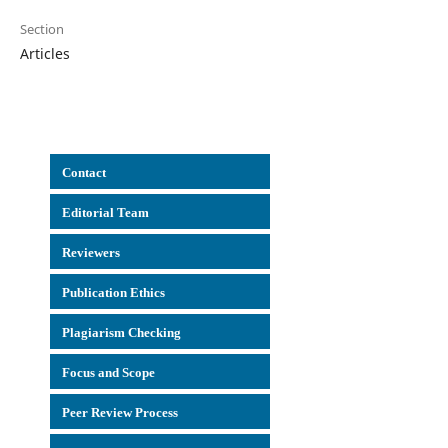
Section
Articles
Con
tact
Editorial Team
Reviewers
Publication Ethics
Plagiarism Checking
Focus and Scope
Peer Review Process