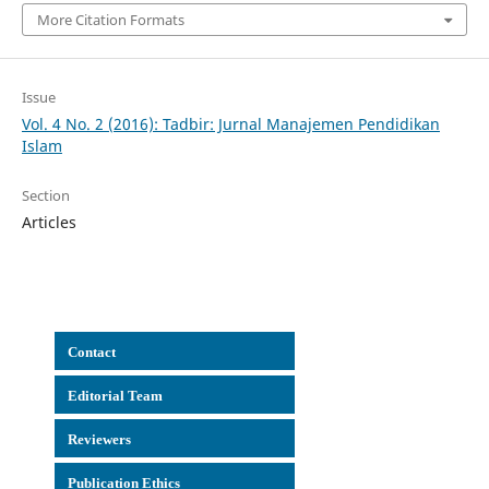
More Citation Formats
Issue
Vol. 4 No. 2 (2016): Tadbir: Jurnal Manajemen Pendidikan
Islam
Section
Articles
Con
tact
Editorial Team
Reviewers
Publication Ethics