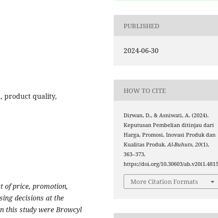
PUBLISHED
2024-06-30
HOW TO CITE
, product quality,
Dirwan, D., & Asniwati, A. (2024).
Keputusan Pembelian ditinjau dari
Harga, Promosi, Inovasi Produk dan
Kualitas Produk.
Al-Buhuts
,
20
(1),
363–373.
https://doi.org/10.30603/ab.v20i1.481
More Citation Formats
t of price, promotion,
ing decisions at the
n this study were Browcyl