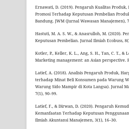
Ernawati, D. (2019). Pengaruh Kualitas Produk,
Promosi Terhadap Keputusan Pembelian Produk 
Bandung. JWM (Jurnal Wawasan Manajemen), 7(
Hastuti, M. A. S. W., & Anasrulloh, M. (2020). 
Keputusan Pembelian. Jurnal Ilmiah Ecobuss, 8(
Kotler, P., Keller, K. L., Ang, S. H., Tan, C. T., & 
Marketing management: an Asian perspective. 
Latief, A. (2018). Analisis Pengaruh Produk, Ha
terhadap Minat Beli Konsumen pada Warung We
Warung Sido Mampir di Kota Langsa). Jurnal 
7(1), 90–99.
Latief, F., & Dirwan, D. (2020). Pengaruh Kemu
Kemanfaatan Terhadap Keputusan Penggunaan U
Ilmiah Akuntansi Manajemen, 3(1), 16–30.