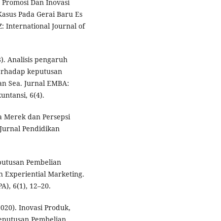
h Promosi Dan Inovasi
asus Pada Gerai Baru Es
International Journal of
8). Analisis pengaruh
terhadap keputusan
an Sea. Jurnal EMBA:
ntansi, 6(4).
ra Merek dan Persepsi
Jurnal Pendidikan
eputusan Pembelian
n Experiential Marketing.
A), 6(1), 12–20.
2020). Inovasi Produk,
Keputusan Pembelian.