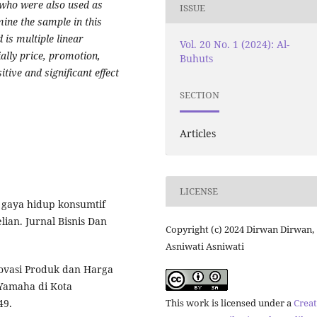
who were also used as
ISSUE
ine the sample in this
 is multiple linear
Vol. 20 No. 1 (2024): Al-
ally price, promotion,
Buhuts
tive and significant effect
SECTION
Articles
LICENSE
h gaya hidup konsumtif
ian. Jurnal Bisnis Dan
Copyright (c) 2024 Dirwan Dirwan,
Asniwati Asniwati
Inovasi Produk dan Harga
Yamaha di Kota
This work is licensed under a
Creat
49.