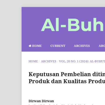
HOME
CURRENT
ARCHIVES
AB
HOME
/
ARCHIVES
/
VOL. 20 NO. 1 (2024): AL-BUHU
Keputusan Pembelian ditin
Produk dan Kualitas Prod
Dirwan Dirwan