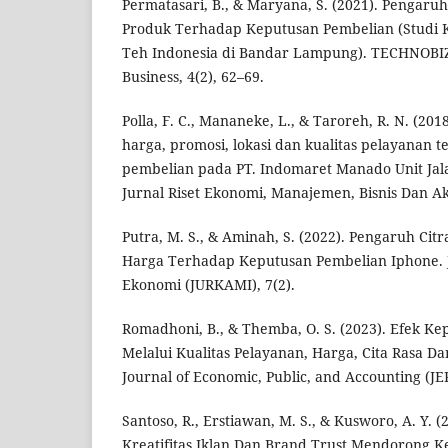
Permatasari, B., & Maryana, S. (2021). Pengaru
Produk Terhadap Keputusan Pembelian (Studi K
Teh Indonesia di Bandar Lampung). TECHNOBIZ: 
Business, 4(2), 62–69.
Polla, F. C., Mananeke, L., & Taroreh, R. N. (201
harga, promosi, lokasi dan kualitas pelayanan 
pembelian pada PT. Indomaret Manado Unit Jal
Jurnal Riset Ekonomi, Manajemen, Bisnis Dan Aku
Putra, M. S., & Aminah, S. (2022). Pengaruh Cit
Harga Terhadap Keputusan Pembelian Iphone. 
Ekonomi (JURKAMI), 7(2).
Romadhoni, B., & Themba, O. S. (2023). Efek K
Melalui Kualitas Pelayanan, Harga, Cita Rasa Da
Journal of Economic, Public, and Accounting (JEP
Santoso, R., Erstiawan, M. S., & Kusworo, A. Y. (
Kreatifitas Iklan Dan Brand Trust Mendorong 