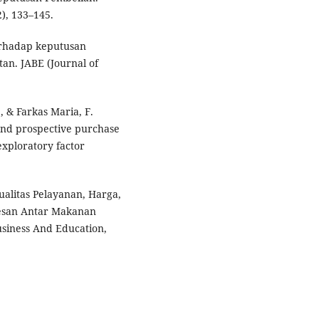
), 133–145.
terhadap keputusan
an. JABE (Journal of
, & Farkas Maria, F.
and prospective purchase
exploratory factor
ualitas Pelayanan, Harga,
esan Antar Makanan
usiness And Education,