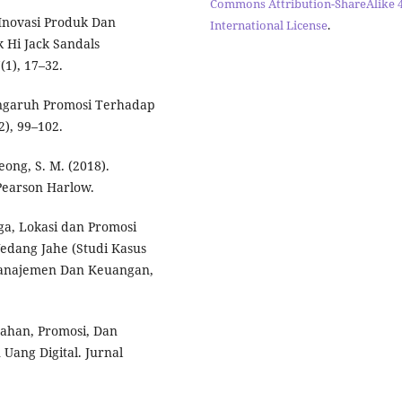
Commons Attribution-ShareAlike 4
 Inovasi Produk Dan
International License
.
Hi Jack Sandals
1), 17–32.
Pengaruh Promosi Terhadap
2), 99–102.
Leong, S. M. (2018).
Pearson Harlow.
rga, Lokasi dan Promosi
dang Jahe (Studi Kasus
Manajemen Dan Keuangan,
dahan, Promosi, Dan
ang Digital. Jurnal