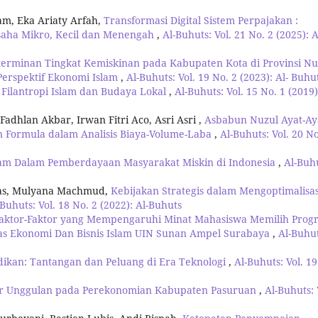
m, Eka Ariaty Arfah,
Transformasi Digital Sistem Perpajakan :
aha Mikro, Kecil dan Menengah
,
Al-Buhuts: Vol. 21 No. 2 (2025): A
erminan Tingkat Kemiskinan pada Kabupaten Kota di Provinsi Nu
erspektif Ekonomi Islam
,
Al-Buhuts: Vol. 19 No. 2 (2023): Al- Buhu
Filantropi Islam dan Budaya Lokal
,
Al-Buhuts: Vol. 15 No. 1 (2019)
hlan Akbar, Irwan Fitri Aco, Asri Asri ,
Asbabun Nuzul Ayat-Ay
n Formula dalam Analisis Biaya-Volume-Laba
,
Al-Buhuts: Vol. 20 No
lam Dalam Pemberdayaan Masyarakat Miskin di Indonesia
,
Al-Buh
as, Mulyana Machmud,
Kebijakan Strategis dalam Mengoptimalisas
-Buhuts: Vol. 18 No. 2 (2022): Al-Buhuts
 Faktor-Faktor yang Mempengaruhi Minat Mahasiswa Memilih Prog
as Ekonomi Dan Bisnis Islam UIN Sunan Ampel Surabaya
,
Al-Buhut
dikan: Tantangan dan Peluang di Era Teknologi
,
Al-Buhuts: Vol. 19
tor Unggulan pada Perekonomian Kabupaten Pasuruan
,
Al-Buhuts: 