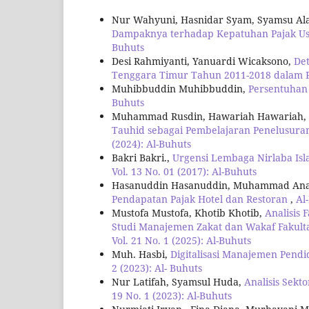
Nur Wahyuni, Hasnidar Syam, Syamsu Ala
Dampaknya terhadap Kepatuhan Pajak Us
Buhuts
Desi Rahmiyanti, Yanuardi Wicaksono,
Det
Tenggara Timur Tahun 2011-2018 dalam P
Muhibbuddin Muhibbuddin,
Persentuhan 
Buhuts
Muhammad Rusdin, Hawariah Hawariah, Fad
Tauhid sebagai Pembelajaran Penelusura
(2024): Al-Buhuts
Bakri Bakri.,
Urgensi Lembaga Nirlaba Is
Vol. 13 No. 01 (2017): Al-Buhuts
Hasanuddin Hasanuddin, Muhammad An
Pendapatan Pajak Hotel dan Restoran
,
Al
Mustofa Mustofa, Khotib Khotib,
Analisis
Studi Manajemen Zakat dan Wakaf Fakult
Vol. 21 No. 1 (2025): Al-Buhuts
Muh. Hasbi,
Digitalisasi Manajemen Pendi
2 (2023): Al- Buhuts
Nur Latifah, Syamsul Huda,
Analisis Sek
19 No. 1 (2023): Al-Buhuts