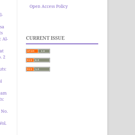
Open Access Policy
l-
sa
ts
CURRENT ISSUE
: Al-
at
. 2
uts:
i
ram
s:
 No.
Vol.