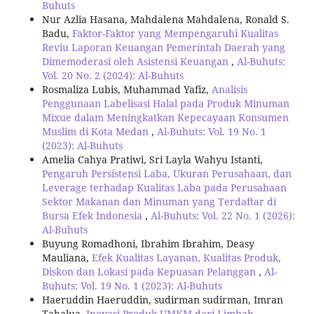
Buhuts
Nur Azlia Hasana, Mahdalena Mahdalena, Ronald S.
Badu,
Faktor-Faktor yang Mempengaruhi Kualitas
Reviu Laporan Keuangan Pemerintah Daerah yang
Dimemoderasi oleh Asistensi Keuangan
,
Al-Buhuts:
Vol. 20 No. 2 (2024): Al-Buhuts
Rosmaliza Lubis, Muhammad Yafiz,
Analisis
Penggunaan Labelisasi Halal pada Produk Minuman
Mixue dalam Meningkatkan Kepecayaan Konsumen
Muslim di Kota Medan
,
Al-Buhuts: Vol. 19 No. 1
(2023): Al-Buhuts
Amelia Cahya Pratiwi, Sri Layla Wahyu Istanti,
Pengaruh Persistensi Laba, Ukuran Perusahaan, dan
Leverage terhadap Kualitas Laba pada Perusahaan
Sektor Makanan dan Minuman yang Terdaftar di
Bursa Efek Indonesia
,
Al-Buhuts: Vol. 22 No. 1 (2026):
Al-Buhuts
Buyung Romadhoni, Ibrahim Ibrahim, Deasy
Mauliana,
Efek Kualitas Layanan, Kualitas Produk,
Diskon dan Lokasi pada Kepuasan Pelanggan
,
Al-
Buhuts: Vol. 19 No. 1 (2023): Al-Buhuts
Haeruddin Haeruddin, sudirman sudirman, Imran
Tahalua,
Inovasi Produk UMKM dari Limbah