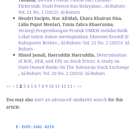
Elektronik: Studi Potensi dan Kelayakan
,
Al-Buhuts:
Vol. 21 No. 2 (2025): Al-Buhuts
Hendri Sucipto, Nur Afridah, Elsara Khairun Nisa,
Lidia Puput Mentari, Yunia Zahra Khaerunisa,
Strategi Pengembangan Produk UMKM melalui Batik
Lokal Salem dalam meningkatkan Ekonomi Kreatif di
Kabupaten Brebes
,
Al-Buhuts: Vol. 21 No. 2 (2025): Al-
Buhuts
Hisnol Jamali, Haeruddin Haeruddin,
Determination
of ROE, DER, and EPS on Stock Prices: A Study on
State-Owned Banks On The Indonesia Stock Exchange
,
Al-Buhuts: Vol. 20 No. 2 (2024): Al-Buhuts
<<
<
1
2
3
4
5
6
7
8
9
10
11
12
13
>
>>
You may also
start an advanced similarity search
for this
article.
E - ISSN : 2442 - 823X