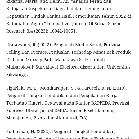
Rikarna, Maria, and Helmi Ali. "Analisis Peran dan
Kebijakan Inspektorat Daerah dalam Peningkatan
Kepatuhan Tindak Lanjut Hasil Pemeriksaan Tahun 2022 di
Kabupaten Agam." Innovative: Journal Of Social Science
Research 3.4 (2023): 10042-10051.
Risdawanty, R. (2022). Pengaruh Media Sosial, Personal
Selling Dan Promosi Penjualan Terhadap Minat Beli Produk
Oriflame (Survey Pada Mahasiswa STIE Latifah
Mubarokiyah Suryalaya) (Doctoral dissertation, Universitas
Siliwangi).
Sigarlaki, M. E., Moniharapon, S., & Taroreh, R. N. (2019).
Pengaruh Tingkat Pendidikan dan Pengalaman Kerja
Terhadap Kinerja Pegawai pada Kantor BAPPEDA Provinsi
Sulawesi Utara. Jurnal EMBA: Jurnal Riset Ekonomi,
Manajemen, Bisnis dan Akuntansi, 7(3).
Sudarman, H. (2022). Pengaruh Tingkat Pendidikan,
Pengalaman Kerja dan Lingkungan Kerja Terhadap Kinerja