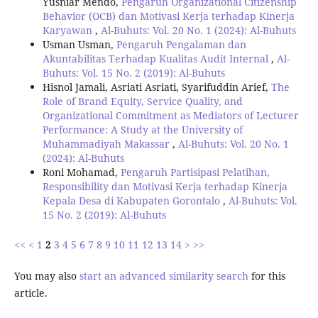
Yusniar Mendo,
Pengaruh Organizational Citizenship
Behavior (OCB) dan Motivasi Kerja terhadap Kinerja
Karyawan
,
Al-Buhuts: Vol. 20 No. 1 (2024): Al-Buhuts
Usman Usman,
Pengaruh Pengalaman dan
Akuntabilitas Terhadap Kualitas Audit Internal
,
Al-
Buhuts: Vol. 15 No. 2 (2019): Al-Buhuts
Hisnol Jamali, Asriati Asriati, Syarifuddin Arief,
The
Role of Brand Equity, Service Quality, and
Organizational Commitment as Mediators of Lecturer
Performance: A Study at the University of
Muhammadiyah Makassar
,
Al-Buhuts: Vol. 20 No. 1
(2024): Al-Buhuts
Roni Mohamad,
Pengaruh Partisipasi Pelatihan,
Responsibility dan Motivasi Kerja terhadap Kinerja
Kepala Desa di Kabupaten Gorontalo
,
Al-Buhuts: Vol.
15 No. 2 (2019): Al-Buhuts
<<
<
1
2
3
4
5
6
7
8
9
10
11
12
13
14
>
>>
You may also
start an advanced similarity search
for this
article.