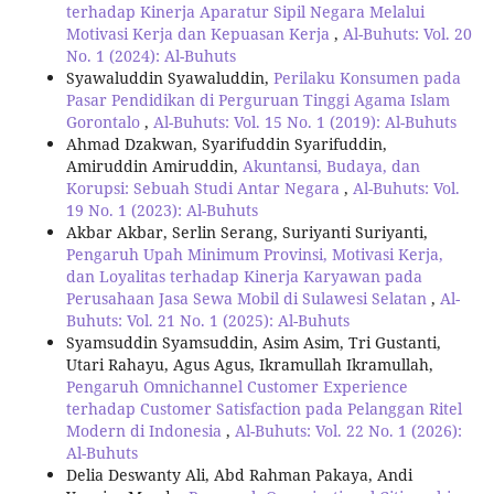
terhadap Kinerja Aparatur Sipil Negara Melalui
Motivasi Kerja dan Kepuasan Kerja
,
Al-Buhuts: Vol. 20
No. 1 (2024): Al-Buhuts
Syawaluddin Syawaluddin,
Perilaku Konsumen pada
Pasar Pendidikan di Perguruan Tinggi Agama Islam
Gorontalo
,
Al-Buhuts: Vol. 15 No. 1 (2019): Al-Buhuts
Ahmad Dzakwan, Syarifuddin Syarifuddin,
Amiruddin Amiruddin,
Akuntansi, Budaya, dan
Korupsi: Sebuah Studi Antar Negara
,
Al-Buhuts: Vol.
19 No. 1 (2023): Al-Buhuts
Akbar Akbar, Serlin Serang, Suriyanti Suriyanti,
Pengaruh Upah Minimum Provinsi, Motivasi Kerja,
dan Loyalitas terhadap Kinerja Karyawan pada
Perusahaan Jasa Sewa Mobil di Sulawesi Selatan
,
Al-
Buhuts: Vol. 21 No. 1 (2025): Al-Buhuts
Syamsuddin Syamsuddin, Asim Asim, Tri Gustanti,
Utari Rahayu, Agus Agus, Ikramullah Ikramullah,
Pengaruh Omnichannel Customer Experience
terhadap Customer Satisfaction pada Pelanggan Ritel
Modern di Indonesia
,
Al-Buhuts: Vol. 22 No. 1 (2026):
Al-Buhuts
Delia Deswanty Ali, Abd Rahman Pakaya, Andi