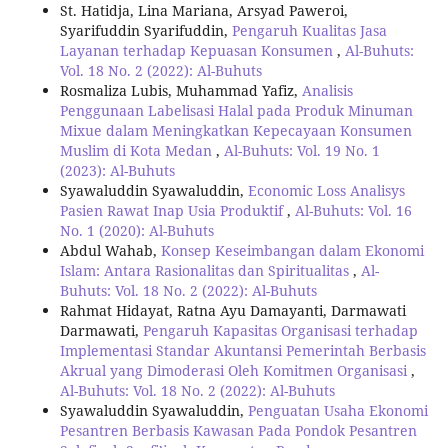
St. Hatidja, Lina Mariana, Arsyad Paweroi,
Syarifuddin Syarifuddin,
Pengaruh Kualitas Jasa
Layanan terhadap Kepuasan Konsumen
,
Al-Buhuts:
Vol. 18 No. 2 (2022): Al-Buhuts
Rosmaliza Lubis, Muhammad Yafiz,
Analisis
Penggunaan Labelisasi Halal pada Produk Minuman
Mixue dalam Meningkatkan Kepecayaan Konsumen
Muslim di Kota Medan
,
Al-Buhuts: Vol. 19 No. 1
(2023): Al-Buhuts
Syawaluddin Syawaluddin,
Economic Loss Analisys
Pasien Rawat Inap Usia Produktif
,
Al-Buhuts: Vol. 16
No. 1 (2020): Al-Buhuts
Abdul Wahab,
Konsep Keseimbangan dalam Ekonomi
Islam: Antara Rasionalitas dan Spiritualitas
,
Al-
Buhuts: Vol. 18 No. 2 (2022): Al-Buhuts
Rahmat Hidayat, Ratna Ayu Damayanti, Darmawati
Darmawati,
Pengaruh Kapasitas Organisasi terhadap
Implementasi Standar Akuntansi Pemerintah Berbasis
Akrual yang Dimoderasi Oleh Komitmen Organisasi
,
Al-Buhuts: Vol. 18 No. 2 (2022): Al-Buhuts
Syawaluddin Syawaluddin,
Penguatan Usaha Ekonomi
Pesantren Berbasis Kawasan Pada Pondok Pesantren