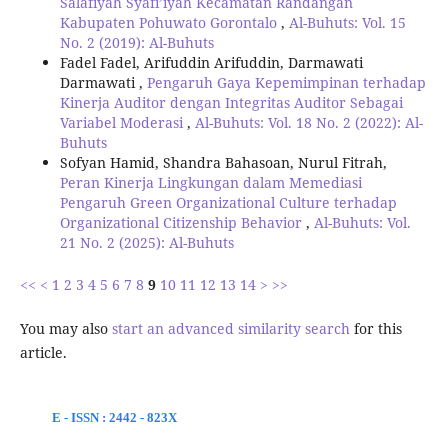
Salafiyah Syafi’iyah Kecamatan Randangan
Kabupaten Pohuwato Gorontalo
,
Al-Buhuts: Vol. 15
No. 2 (2019): Al-Buhuts
Fadel Fadel, Arifuddin Arifuddin, Darmawati
Darmawati ,
Pengaruh Gaya Kepemimpinan terhadap
Kinerja Auditor dengan Integritas Auditor Sebagai
Variabel Moderasi
,
Al-Buhuts: Vol. 18 No. 2 (2022): Al-
Buhuts
Sofyan Hamid, Shandra Bahasoan, Nurul Fitrah,
Peran Kinerja Lingkungan dalam Memediasi
Pengaruh Green Organizational Culture terhadap
Organizational Citizenship Behavior
,
Al-Buhuts: Vol.
21 No. 2 (2025): Al-Buhuts
<<
<
1
2
3
4
5
6
7
8
9
10
11
12
13
14
>
>>
You may also
start an advanced similarity search
for this
article.
E - ISSN : 2442 - 823X