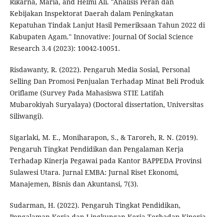
Rikarna, Maria, and Helmi Ali. "Analisis Peran dan
Kebijakan Inspektorat Daerah dalam Peningkatan
Kepatuhan Tindak Lanjut Hasil Pemeriksaan Tahun 2022 di
Kabupaten Agam." Innovative: Journal Of Social Science
Research 3.4 (2023): 10042-10051.
Risdawanty, R. (2022). Pengaruh Media Sosial, Personal
Selling Dan Promosi Penjualan Terhadap Minat Beli Produk
Oriflame (Survey Pada Mahasiswa STIE Latifah
Mubarokiyah Suryalaya) (Doctoral dissertation, Universitas
Siliwangi).
Sigarlaki, M. E., Moniharapon, S., & Taroreh, R. N. (2019).
Pengaruh Tingkat Pendidikan dan Pengalaman Kerja
Terhadap Kinerja Pegawai pada Kantor BAPPEDA Provinsi
Sulawesi Utara. Jurnal EMBA: Jurnal Riset Ekonomi,
Manajemen, Bisnis dan Akuntansi, 7(3).
Sudarman, H. (2022). Pengaruh Tingkat Pendidikan,
Pengalaman Kerja dan Lingkungan Kerja Terhadap Kinerja