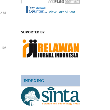
View Farabi Stat
62-81
SUPORTED BY
-106
INDEXING