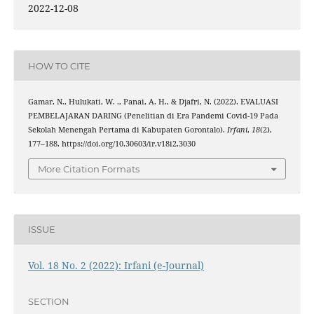
2022-12-08
HOW TO CITE
Gamar, N., Hulukati, W. ., Panai, A. H., & Djafri, N. (2022). EVALUASI
PEMBELAJARAN DARING (Penelitian di Era Pandemi Covid-19 Pada
Sekolah Menengah Pertama di Kabupaten Gorontalo).
Irfani
,
18
(2),
177–188. https://doi.org/10.30603/ir.v18i2.3030
More Citation Formats
ISSUE
Vol. 18 No. 2 (2022): Irfani (e-Journal)
SECTION