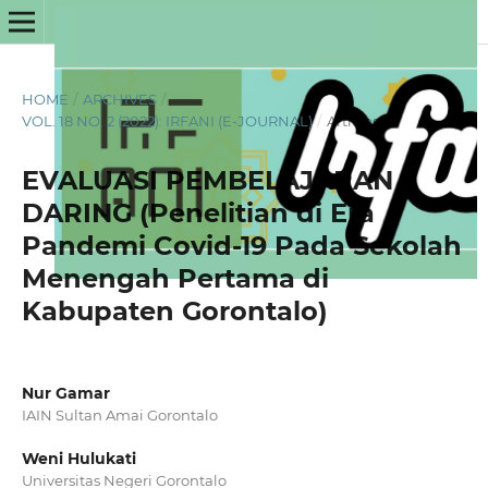
HOME
/
ARCHIVES
/
VOL. 18 NO. 2 (2022): IRFANI (E-JOURNAL)
/
Articles
EVALUASI PEMBELAJARAN
DARING (Penelitian di Era
Pandemi Covid-19 Pada Sekolah
Menengah Pertama di
Kabupaten Gorontalo)
Nur Gamar
IAIN Sultan Amai Gorontalo
Weni Hulukati
Universitas Negeri Gorontalo