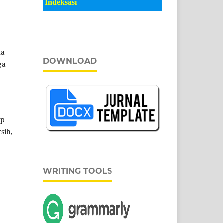
Indeksasi
ha
DOWNLOAD
ga
up
sih,
WRITING TOOLS
n