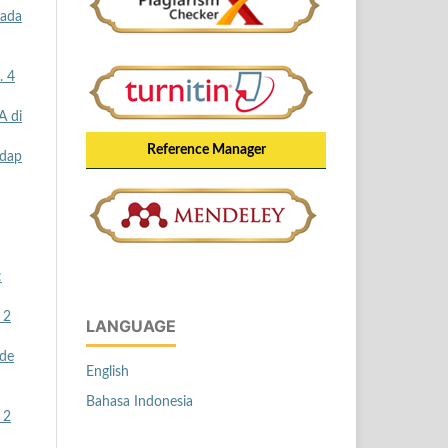
Pada
. 4
A di
Reference Manager
adap
:
 2
LANGUAGE
ode
English
Bahasa Indonesia
 2