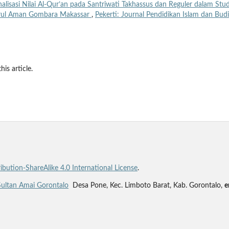
nalisasi Nilai Al-Qur’an pada Santriwati Takhassus dan Reguler dalam Stud
Darul Aman Gombara Makassar
,
Pekerti: Journal Pendidikan Islam dan Budi
his article.
bution-ShareAlike 4.0 International License
.
Sultan Amai Gorontalo
Desa Pone, Kec. Limboto Barat, Kab. Gorontalo,
e