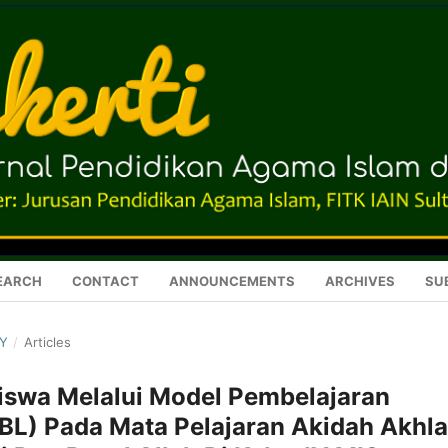
EARCH
CONTACT
ANNOUNCEMENTS
ARCHIVES
SU
RY
/
Articles
Siswa Melalui Model Pembelajaran
BL) Pada Mata Pelajaran Akidah Akhl