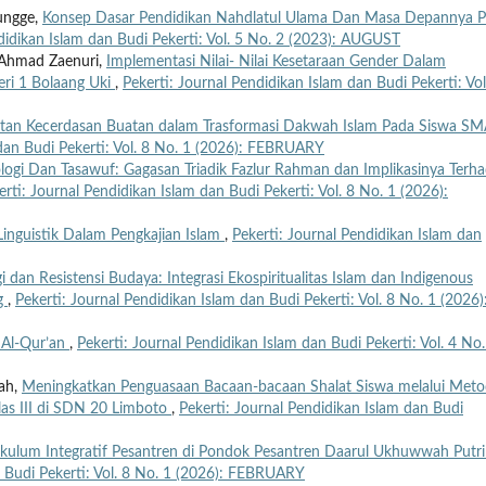
dungge,
Konsep Dasar Pendidikan Nahdlatul Ulama Dan Masa Depannya 
didikan Islam dan Budi Pekerti: Vol. 5 No. 2 (2023): AUGUST
 Ahmad Zaenuri,
Implementasi Nilai- Nilai Kesetaraan Gender Dalam
ri 1 Bolaang Uki
,
Pekerti: Journal Pendidikan Islam dan Budi Pekerti: Vol
tan Kecerdasan Buatan dalam Trasformasi Dakwah Islam Pada Siswa SM
 dan Budi Pekerti: Vol. 8 No. 1 (2026): FEBRUARY
Teologi Dan Tasawuf: Gagasan Triadik Fazlur Rahman dan Implikasinya Terh
erti: Journal Pendidikan Islam dan Budi Pekerti: Vol. 8 No. 1 (2026):
inguistik Dalam Pengkajian Islam
,
Pekerti: Journal Pendidikan Islam dan
gi dan Resistensi Budaya: Integrasi Ekospiritualitas Islam dan Indigenous
ng
,
Pekerti: Journal Pendidikan Islam dan Budi Pekerti: Vol. 8 No. 1 (2026)
r Al-Qur’an
,
Pekerti: Journal Pendidikan Islam dan Budi Pekerti: Vol. 4 No.
rah,
Meningkatkan Penguasaan Bacaan-bacaan Shalat Siswa melalui Met
las III di SDN 20 Limboto
,
Pekerti: Journal Pendidikan Islam dan Budi
ikulum Integratif Pesantren di Pondok Pesantren Daarul Ukhuwwah Putri
n Budi Pekerti: Vol. 8 No. 1 (2026): FEBRUARY