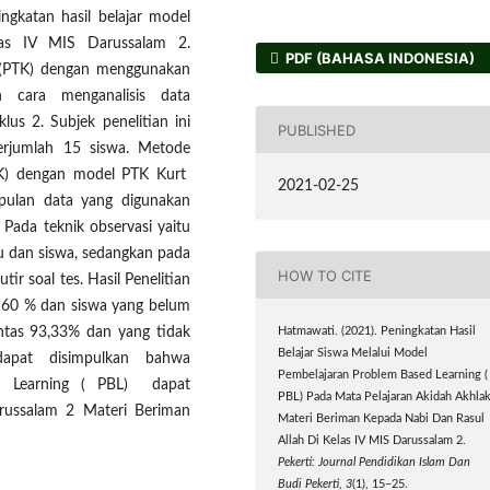
ngkatan hasil belajar model
las IV MIS Darussalam 2.
PDF (BAHASA INDONESIA)
as (PTK) dengan menggunakan
an cara menganalisis data
lus 2. Subjek penelitian ini
PUBLISHED
erjumlah 15 siswa. Metode
(PTK) dengan model PTK Kurt
2021-02-25
mpulan data yang digunakan
 Pada teknik observasi yaitu
u dan siswa, sedangkan pada
HOW TO CITE
tir soal tes. Hasil Penelitian
r 60 % dan siswa yang belum
ntas 93,33% dan yang tidak
Hatmawati. (2021). Peningkatan Hasil
Belajar Siswa Melalui Model
 dapat disimpulkan bahwa
Pembelajaran Problem Based Learning (
d Learning ( PBL) dapat
PBL) Pada Mata Pelajaran Akidah Akhla
arussalam 2 Materi Beriman
Materi Beriman Kepada Nabi Dan Rasul
Allah Di Kelas IV MIS Darussalam 2.
Pekerti: Journal Pendidikan Islam Dan
Budi Pekerti
,
3
(1), 15–25.