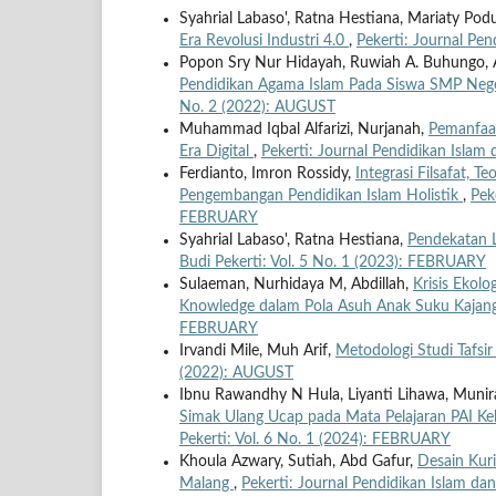
Syahrial Labaso', Ratna Hestiana, Mariaty Po
Era Revolusi Industri 4.0
,
Pekerti: Journal Pen
Popon Sry Nur Hidayah, Ruwiah A. Buhungo,
Pendidikan Agama Islam Pada Siswa SMP Nege
No. 2 (2022): AUGUST
Muhammad Iqbal Alfarizi, Nurjanah,
Pemanfaa
Era Digital
,
Pekerti: Journal Pendidikan Islam
Ferdianto, Imron Rossidy,
Integrasi Filsafat, 
Pengembangan Pendidikan Islam Holistik
,
Pek
FEBRUARY
Syahrial Labaso', Ratna Hestiana,
Pendekatan L
Budi Pekerti: Vol. 5 No. 1 (2023): FEBRUARY
Sulaeman, Nurhidaya M, Abdillah,
Krisis Ekolo
Knowledge dalam Pola Asuh Anak Suku Kaja
FEBRUARY
Irvandi Mile, Muh Arif,
Metodologi Studi Tafsi
(2022): AUGUST
Ibnu Rawandhy N Hula, Liyanti Lihawa, Muni
Simak Ulang Ucap pada Mata Pelajaran PAI Ke
Pekerti: Vol. 6 No. 1 (2024): FEBRUARY
Khoula Azwary, Sutiah, Abd Gafur,
Desain Kur
Malang
,
Pekerti: Journal Pendidikan Islam da