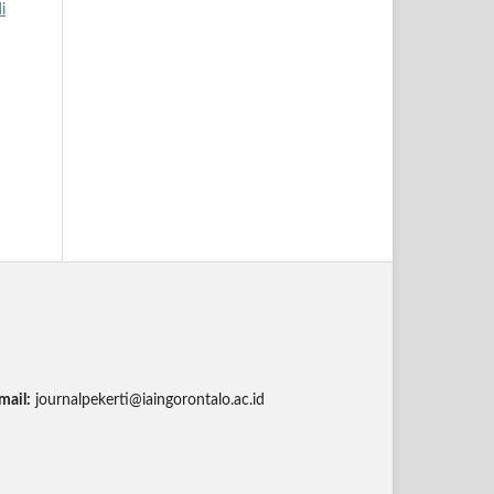
i
mail:
journalpekerti@iaingorontalo.ac.id