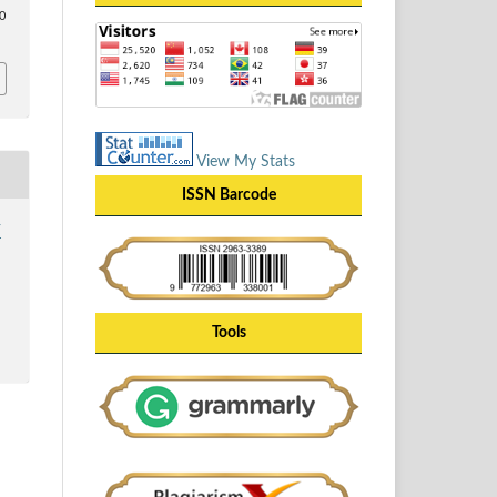
40
View My Stats
ISSN Barcode
Y
Tools