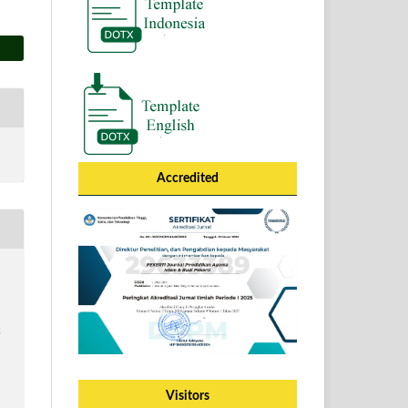
Accredited
k
Visitors