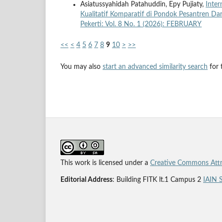
Asiatussyahidah Patahuddin, Epy Pujiaty,
Inter
Kualitatif Komparatif di Pondok Pesantren 
Pekerti: Vol. 8 No. 1 (2026): FEBRUARY
<<
<
4
5
6
7
8
9
10
>
>>
You may also
start an advanced similarity search
for t
This work is licensed under a
Creative Commons Attri
Editorial Address
: Building FITK lt.1 Campus 2
IAIN 