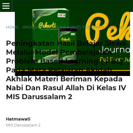
HOME
/
ARCHIVES
/
VOL. 3 NO. 1 (2021): FEBRUARY
/
Articles
Peningkatan Hasil Belajar Siswa
Melalui Model Pembelajaran
Problem Based Learning ( PBL)
Pada Mata Pelajaran Akidah
Akhlak Materi Beriman Kepada
Nabi Dan Rasul Allah Di Kelas IV
MIS Darussalam 2
Hatmawati
MIS Darussalam 2