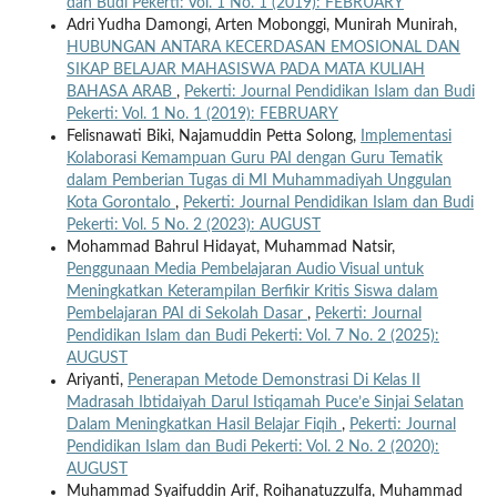
dan Budi Pekerti: Vol. 1 No. 1 (2019): FEBRUARY
Adri Yudha Damongi, Arten Mobonggi, Munirah Munirah,
HUBUNGAN ANTARA KECERDASAN EMOSIONAL DAN
SIKAP BELAJAR MAHASISWA PADA MATA KULIAH
BAHASA ARAB
,
Pekerti: Journal Pendidikan Islam dan Budi
Pekerti: Vol. 1 No. 1 (2019): FEBRUARY
Felisnawati Biki, Najamuddin Petta Solong,
Implementasi
Kolaborasi Kemampuan Guru PAI dengan Guru Tematik
dalam Pemberian Tugas di MI Muhammadiyah Unggulan
Kota Gorontalo
,
Pekerti: Journal Pendidikan Islam dan Budi
Pekerti: Vol. 5 No. 2 (2023): AUGUST
Mohammad Bahrul Hidayat, Muhammad Natsir,
Penggunaan Media Pembelajaran Audio Visual untuk
Meningkatkan Keterampilan Berfikir Kritis Siswa dalam
Pembelajaran PAI di Sekolah Dasar
,
Pekerti: Journal
Pendidikan Islam dan Budi Pekerti: Vol. 7 No. 2 (2025):
AUGUST
Ariyanti,
Penerapan Metode Demonstrasi Di Kelas II
Madrasah Ibtidaiyah Darul Istiqamah Puce’e Sinjai Selatan
Dalam Meningkatkan Hasil Belajar Fiqih
,
Pekerti: Journal
Pendidikan Islam dan Budi Pekerti: Vol. 2 No. 2 (2020):
AUGUST
Muhammad Syaifuddin Arif, Roihanatuzzulfa, Muhammad