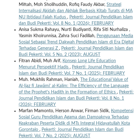
Miftah, Moh Sholihuddin, Rofiq Faudy Akbar,
Strategi
Internalisasi Akidah dan Akhlak Berbasis Kitab Turats di MA
NU Ibtidaul Falah Kudus
,
Pekerti: Journal Pendidikan Islam
dan Budi Pekerti: Vol. 8 No. 1 (2026): FEBRUARY
Anisa Sukma Rahayu, Nurti Budiyanti, Rifa Siti Nurhaliza ,
Yasmin Khoirunnisa, Zahra Suci Fadillah,
Penggunaan Media
Sosial Sebagai Trend Dakwah Pendidikan Islam di Era Digital
Terhadap Generasi Z
,
Pekerti: Journal Pendidikan Islam dan
Budi Pekerti: Vol. 5 No. 2 (2023): AUGUST
Fitran Abidi, Muh Arif,
Konsep Long Life Education
Menurut Perspektif Hadis
,
Pekerti: Journal Pendidikan
Islam dan Budi Pekerti: Vol. 7 No. 1 (2025): FEBRUARY
Muh. Mukhlis Rahman, Haniah,
The Educational Value of
Al-Ijaz fī Jawāmi' al-Kalim: The Efficiency of the Language
of the Prophet's Hadith in the Formation of Ethics
,
Pekerti:
Journal Pendidikan Islam dan Budi Pekerti: Vol. 8 No. 1
(2026): FEBRUARY
Marfan Mamonto, Herson Anwar, Firman Sidik,
Kompetensi
Sosial Guru Pendidikan Agama dan Dampaknya Terhadap
Keakraban Peserta Didik di MTs Integral Hidayatullah Kota
Gorontalo
,
Pekerti: Journal Pendidikan Islam dan Budi
Pekerti: Vol. 7 No. 2 (2025): AUGUST