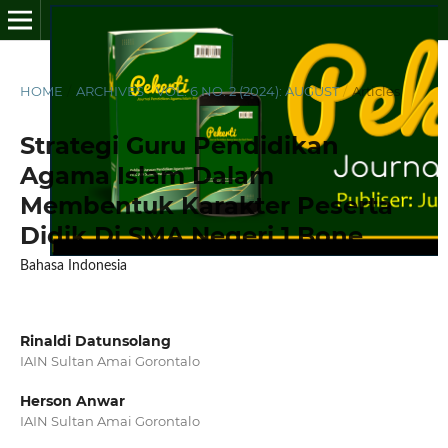
HOME
/
ARCHIVES
/
VOL. 6 NO. 2 (2024): AUGUST
/
Articles
Strategi Guru Pendidikan
Agama Islam Dalam
Membentuk Karakter Peserta
Didik Di SMA Negeri 1 Bone
Bahasa Indonesia
Rinaldi Datunsolang
IAIN Sultan Amai Gorontalo
Herson Anwar
IAIN Sultan Amai Gorontalo