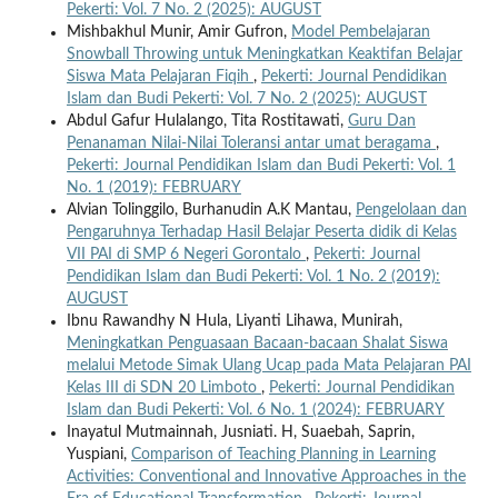
Pekerti: Vol. 7 No. 2 (2025): AUGUST
Mishbakhul Munir, Amir Gufron,
Model Pembelajaran
Snowball Throwing untuk Meningkatkan Keaktifan Belajar
Siswa Mata Pelajaran Fiqih
,
Pekerti: Journal Pendidikan
Islam dan Budi Pekerti: Vol. 7 No. 2 (2025): AUGUST
Abdul Gafur Hulalango, Tita Rostitawati,
Guru Dan
Penanaman Nilai-Nilai Toleransi antar umat beragama
,
Pekerti: Journal Pendidikan Islam dan Budi Pekerti: Vol. 1
No. 1 (2019): FEBRUARY
Alvian Tolinggilo, Burhanudin A.K Mantau,
Pengelolaan dan
Pengaruhnya Terhadap Hasil Belajar Peserta didik di Kelas
VII PAI di SMP 6 Negeri Gorontalo
,
Pekerti: Journal
Pendidikan Islam dan Budi Pekerti: Vol. 1 No. 2 (2019):
AUGUST
Ibnu Rawandhy N Hula, Liyanti Lihawa, Munirah,
Meningkatkan Penguasaan Bacaan-bacaan Shalat Siswa
melalui Metode Simak Ulang Ucap pada Mata Pelajaran PAI
Kelas III di SDN 20 Limboto
,
Pekerti: Journal Pendidikan
Islam dan Budi Pekerti: Vol. 6 No. 1 (2024): FEBRUARY
Inayatul Mutmainnah, Jusniati. H, Suaebah, Saprin,
Yuspiani,
Comparison of Teaching Planning in Learning
Activities: Conventional and Innovative Approaches in the