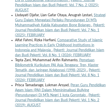
Era of Educational Transformation
,
Pekerti: Journal
Pendidikan Islam dan Budi Pekerti: Vol. 7 No. 2 (2025):
AUGUST
Lisdayati Djafar, Lian Gafar Otaya, Anugrah Lestari,
Strategi
Guru Dalam Mengatasi Perilaku Perundungan Di MTs
Muhammadiyah Kabila Kabupaten Bone Bolango
,
Pekerti:
Journal Pendidikan Islam dan Budi Pekerti: Vol. 7 No. 1
(2025): FEBRUARY
Alfat Fahmi, Rizka Harfiani,
Comparative Study of Islamic
Learning Practices in Early Childhood Institutions in
Indonesia and Malaysia
,
Pekerti: Journal Pendidikan Islam
dan Budi Pekerti: Vol. 8 No. 1 (2026): FEBRUARY
Tepta Zani, Muhammad Arifin Rahmanto,
Pemetaan
Bibliometrik Kurikulum PAI Asia Tenggara: Tren, Klaster
Tematik, dan Jaringan Kolaborasi (1998–2025)
,
Pekerti:
Journal Pendidikan Islam dan Budi Pekerti: Vol. 8 No. 1
(2026): FEBRUARY
Prisca Tamadarage, Lukman Arsyad,
Peran Guru Pendidikan
Agam Islam (PAI) Dalam Meminimalisasi Bullying
(Perundungan) Di MTs Negri 1 kota Gorontalo
,
Pekerti:
Journal Pendidikan Islam dan Budi Pekerti: Vol. 1 No. 2
(2019): AUGUST