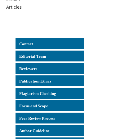
Articles
Con
tact
Editorial Team
Reviewers
Publication Ethics
Plagiarism Checking
Focus and Scope
Peer Review Process
Author Guideline