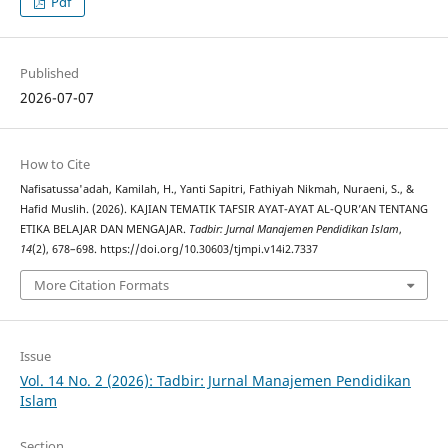
Pdf
Published
2026-07-07
How to Cite
Nafisatussa'adah, Kamilah, H., Yanti Sapitri, Fathiyah Nikmah, Nuraeni, S., &
Hafid Muslih. (2026). KAJIAN TEMATIK TAFSIR AYAT-AYAT AL-QUR’AN TENTANG
ETIKA BELAJAR DAN MENGAJAR.
Tadbir: Jurnal Manajemen Pendidikan Islam
,
14
(2), 678–698. https://doi.org/10.30603/tjmpi.v14i2.7337
More Citation Formats
Issue
Vol. 14 No. 2 (2026): Tadbir: Jurnal Manajemen Pendidikan
Islam
Section