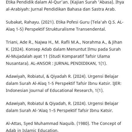
Etika Pendidik dalam Al-Qur'an. (Kajian Surah 'Abasa). Ihya
al-Arabiyah: Jurnal Pendidikan Bahasa dan Sastra Arab.
Subakat, Rahayu. (2021). Etika Pofesi Guru (Tela'ah Q.S. AL-
Alaq 1-5) Perspektif Strukturalisme Transendental.
Triani, Ade R., Najwa H., M. Rafli M.A., Norahma A., & Jihan
K. (2024). Konsep Adab dalam Menuntut Ilmu pada Surah
Al-Mujadalah ayat 11 (Studi Komparatif Tafsir Ulama
Nusantara). AL-ANSOR : JURNAL PENDIDIKAN, 1(1).
Adawiyah, Robiatul, & Qiyadah R. (2024). Urgensi Belajar
dalam Surah Al-Alaq 1-5 Perspektif Tafsir Ibnu Katsir. IJER:
Indonesian Journal of Educational Research, 1(1).
Adawiyah, Robiatul & Qiyadah, R. (2024). Urgensi Belajar
dalam Surah Al-‘Alaq 1–5 Perspektif Tafsir Ibnu Katsir.
Al-Attas, Syed Muhammad Naquib. (1980). The Concept of
Adab in Islamic Education.