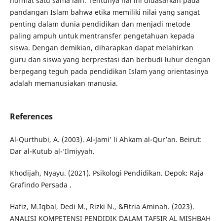
hormat satu sama lain. Tentunya hal ini didasarkan pada
pandangan Islam bahwa etika memiliki nilai yang sangat
penting dalam dunia pendidikan dan menjadi metode
paling ampuh untuk mentransfer pengetahuan kepada
siswa. Dengan demikian, diharapkan dapat melahirkan
guru dan siswa yang berprestasi dan berbudi luhur dengan
berpegang teguh pada pendidikan Islam yang orientasinya
adalah memanusiakan manusia.
References
Al-Qurthubi, A. (2003). Al-Jami’ li Ahkam al-Qur’an. Beirut:
Dar al-Kutub al-‘Ilmiyyah.
Khodijah, Nyayu. (2021). Psikologi Pendidikan. Depok: Raja
Grafindo Persada .
Hafiz, M.Iqbal, Dedi M., Rizki N., &Fitria Aminah. (2023).
ANALISI KOMPETENSI PENDIDIK DALAM TAFSIR AL MISHBAH