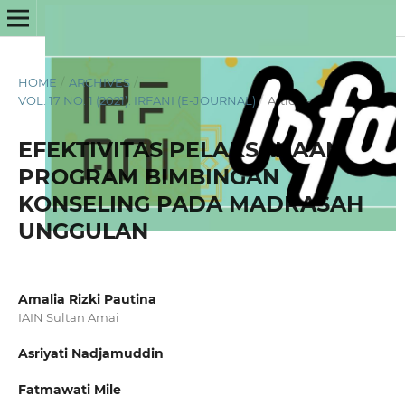
HOME
/
ARCHIVES
/
VOL. 17 NO. 1 (2021): IRFANI (E-JOURNAL)
/
Articles
EFEKTIVITAS PELAKSANAAN
PROGRAM BIMBINGAN
KONSELING PADA MADRASAH
UNGGULAN
Amalia Rizki Pautina
IAIN Sultan Amai
Asriyati Nadjamuddin
Fatmawati Mile