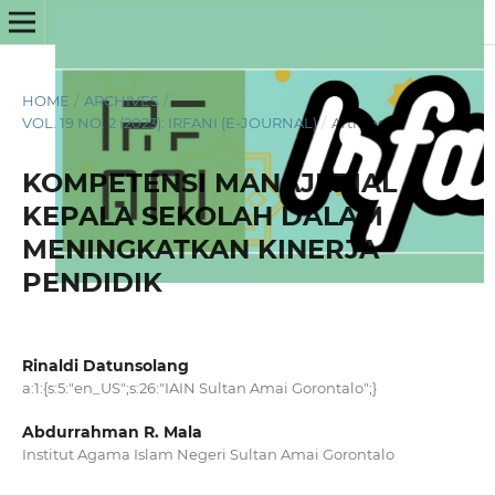
HOME
/
ARCHIVES
/
VOL. 19 NO. 2 (2023): IRFANI (E-JOURNAL)
/
Articles
KOMPETENSI MANAJERIAL
KEPALA SEKOLAH DALAM
MENINGKATKAN KINERJA
PENDIDIK
Rinaldi Datunsolang
a:1:{s:5:"en_US";s:26:"IAIN Sultan Amai Gorontalo";}
Abdurrahman R. Mala
Institut Agama Islam Negeri Sultan Amai Gorontalo