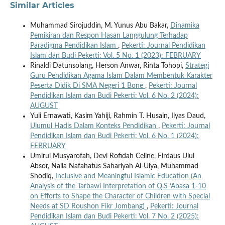
Similar Articles
Muhammad Sirojuddin, M. Yunus Abu Bakar,
Dinamika
Pemikiran dan Respon Hasan Langgulung Terhadap
Paradigma Pendidikan Islam
,
Pekerti: Journal Pendidikan
Islam dan Budi Pekerti: Vol. 5 No. 1 (2023): FEBRUARY
Rinaldi Datunsolang, Herson Anwar, Rinta Tohopi,
Strategi
Guru Pendidikan Agama Islam Dalam Membentuk Karakter
Peserta Didik Di SMA Negeri 1 Bone
,
Pekerti: Journal
Pendidikan Islam dan Budi Pekerti: Vol. 6 No. 2 (2024):
AUGUST
Yuli Ernawati, Kasim Yahiji, Rahmin T. Husain, Ilyas Daud,
Ulumul Hadis Dalam Konteks Pendidikan
,
Pekerti: Journal
Pendidikan Islam dan Budi Pekerti: Vol. 6 No. 1 (2024):
FEBRUARY
Umirul Musyarofah, Devi Rofidah Celine, Firdaus Ulul
Absor, Naila Nafahatus Sahariyah Al-Ulya, Muhammad
Shodiq,
Inclusive and Meaningful Islamic Education (An
Analysis of the Tarbawi Interpretation of Q.S ‘Abasa 1-10
on Efforts to Shape the Character of Children with Special
Needs at SD Roushon Fikr Jombang)
,
Pekerti: Journal
Pendidikan Islam dan Budi Pekerti: Vol. 7 No. 2 (2025):