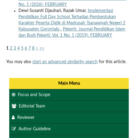
No. 1 (2026): FEBRUARY
Dewi Susanti Djauhari, Razak Umar,
Implementasi
Pendidikan Full Day School Terhadap Pembentukan
Karakter Peserta Didik di Madrasah Tsanawiyah Negeri 2
Kabupaten Gorontalo
,
Pekerti: Journal Pendidikan Islam
dan Budi Pekerti: Vol. 1 No. 1 (2019): FEBRUARY
1
2
3
4
5
6
7
8
>
>>
You may also
start an advanced similarity search
for this article.
Main Menu
Focus and Scope
Editorial Team
Reviewer
Author Guideline