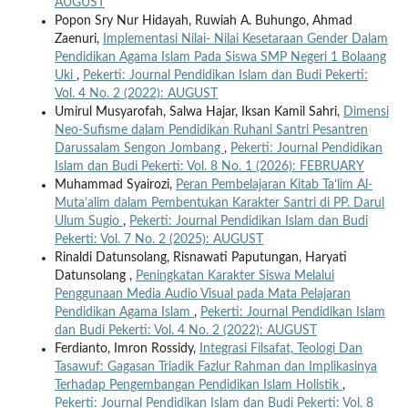
AUGUST
Popon Sry Nur Hidayah, Ruwiah A. Buhungo, Ahmad
Zaenuri,
Implementasi Nilai- Nilai Kesetaraan Gender Dalam
Pendidikan Agama Islam Pada Siswa SMP Negeri 1 Bolaang
Uki
,
Pekerti: Journal Pendidikan Islam dan Budi Pekerti:
Vol. 4 No. 2 (2022): AUGUST
Umirul Musyarofah, Salwa Hajar, Iksan Kamil Sahri,
Dimensi
Neo-Sufisme dalam Pendidikan Ruhani Santri Pesantren
Darussalam Sengon Jombang
,
Pekerti: Journal Pendidikan
Islam dan Budi Pekerti: Vol. 8 No. 1 (2026): FEBRUARY
Muhammad Syairozi,
Peran Pembelajaran Kitab Ta’lim Al-
Muta’alim dalam Pembentukan Karakter Santri di PP. Darul
Ulum Sugio
,
Pekerti: Journal Pendidikan Islam dan Budi
Pekerti: Vol. 7 No. 2 (2025): AUGUST
Rinaldi Datunsolang, Risnawati Paputungan, Haryati
Datunsolang ,
Peningkatan Karakter Siswa Melalui
Penggunaan Media Audio Visual pada Mata Pelajaran
Pendidikan Agama Islam
,
Pekerti: Journal Pendidikan Islam
dan Budi Pekerti: Vol. 4 No. 2 (2022): AUGUST
Ferdianto, Imron Rossidy,
Integrasi Filsafat, Teologi Dan
Tasawuf: Gagasan Triadik Fazlur Rahman dan Implikasinya
Terhadap Pengembangan Pendidikan Islam Holistik
,
Pekerti: Journal Pendidikan Islam dan Budi Pekerti: Vol. 8