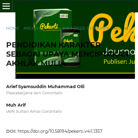
HOME
/
ARCHIVES
/
VOL. 4 NO. 1 (2022): FEBRUARY
/
Articles
PENDIDIKAN KARAKTER
SEBAGAI UPAYA MENCIPTAKAN
AKHLAK MULIA
Arief Syamsuddin Muhammad Olii
Pascasarjana Iain Gorontalo
Muh Arif
IAIN Sultan Amai Gorontalo
DOI:
https://doi.org/10.58194/pekerti.v4i1.1357