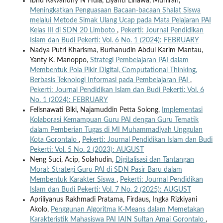
Ibnu Rawandhy N Hula, Liyanti Lihawa, Munirah,
Meningkatkan Penguasaan Bacaan-bacaan Shalat Siswa
melalui Metode Simak Ulang Ucap pada Mata Pelajaran PAI
Kelas III di SDN 20 Limboto
,
Pekerti: Journal Pendidikan
Islam dan Budi Pekerti: Vol. 6 No. 1 (2024): FEBRUARY
Nadya Putri Kharisma, Burhanudin Abdul Karim Mantau,
Yanty K. Manoppo,
Strategi Pembelajaran PAI dalam
Membentuk Pola Pikir Digital, Computational Thinking,
Berbasis Teknologi Informasi pada Pembelajaran PAI
,
Pekerti: Journal Pendidikan Islam dan Budi Pekerti: Vol. 6
No. 1 (2024): FEBRUARY
Felisnawati Biki, Najamuddin Petta Solong,
Implementasi
Kolaborasi Kemampuan Guru PAI dengan Guru Tematik
dalam Pemberian Tugas di MI Muhammadiyah Unggulan
Kota Gorontalo
,
Pekerti: Journal Pendidikan Islam dan Budi
Pekerti: Vol. 5 No. 2 (2023): AUGUST
Neng Suci, Acip, Solahudin,
Digitalisasi dan Tantangan
Moral: Strategi Guru PAI di SDN Pasir Baru dalam
Membentuk Karakter Siswa
,
Pekerti: Journal Pendidikan
Islam dan Budi Pekerti: Vol. 7 No. 2 (2025): AUGUST
Apriliyanus Rakhmadi Pratama, Firdaus, Ingka Rizkiyani
Akolo,
Penggunan Algoritma K-Means dalam Memetakan
Karakteristik Mahasiswa PAI IAIN Sultan Amai Gorontalo
,