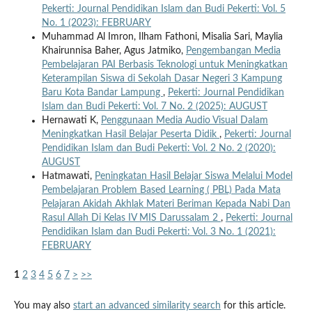
Pekerti: Journal Pendidikan Islam dan Budi Pekerti: Vol. 5
No. 1 (2023): FEBRUARY
Muhammad Al Imron, Ilham Fathoni, Misalia Sari, Maylia
Khairunnisa Baher, Agus Jatmiko,
Pengembangan Media
Pembelajaran PAI Berbasis Teknologi untuk Meningkatkan
Keterampilan Siswa di Sekolah Dasar Negeri 3 Kampung
Baru Kota Bandar Lampung
,
Pekerti: Journal Pendidikan
Islam dan Budi Pekerti: Vol. 7 No. 2 (2025): AUGUST
Hernawati K,
Penggunaan Media Audio Visual Dalam
Meningkatkan Hasil Belajar Peserta Didik
,
Pekerti: Journal
Pendidikan Islam dan Budi Pekerti: Vol. 2 No. 2 (2020):
AUGUST
Hatmawati,
Peningkatan Hasil Belajar Siswa Melalui Model
Pembelajaran Problem Based Learning ( PBL) Pada Mata
Pelajaran Akidah Akhlak Materi Beriman Kepada Nabi Dan
Rasul Allah Di Kelas IV MIS Darussalam 2
,
Pekerti: Journal
Pendidikan Islam dan Budi Pekerti: Vol. 3 No. 1 (2021):
FEBRUARY
1
2
3
4
5
6
7
>
>>
You may also
start an advanced similarity search
for this article.