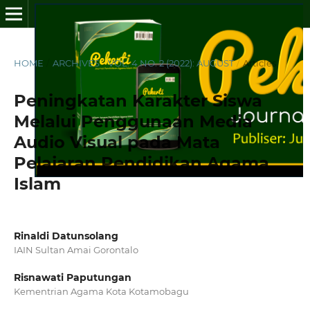
HOME
/
ARCHIVES
/
VOL. 4 NO. 2 (2022): AUGUST
/
Articles
Peningkatan Karakter Siswa
Melalui Penggunaan Media
Audio Visual pada Mata
Pelajaran Pendidikan Agama
Islam
Rinaldi Datunsolang
IAIN Sultan Amai Gorontalo
Risnawati Paputungan
Kementrian Agama Kota Kotamobagu