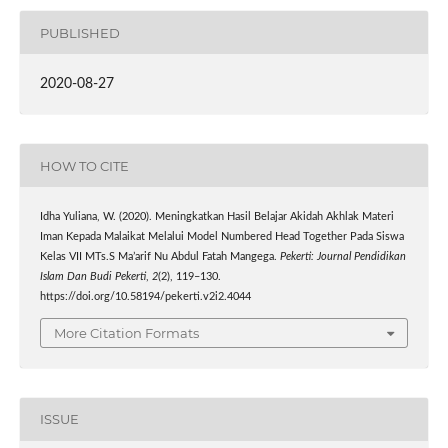
PUBLISHED
2020-08-27
HOW TO CITE
Idha Yuliana, W. (2020). Meningkatkan Hasil Belajar Akidah Akhlak Materi
Iman Kepada Malaikat Melalui Model Numbered Head Together Pada Siswa
Kelas VII MTs.S Ma’arif Nu Abdul Fatah Mangega.
Pekerti: Journal Pendidikan
Islam Dan Budi Pekerti
,
2
(2), 119–130.
https://doi.org/10.58194/pekerti.v2i2.4044
More Citation Formats
ISSUE