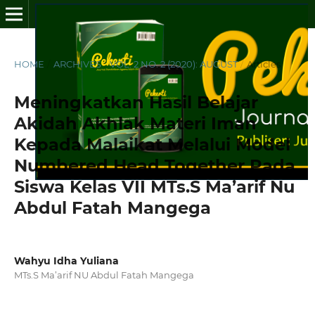
HOME
/
ARCHIVES
/
VOL. 2 NO. 2 (2020): AUGUST
/
Articles
Meningkatkan Hasil Belajar
Akidah Akhlak Materi Iman
Kepada Malaikat Melalui Model
Numbered Head Together Pada
Siswa Kelas VII MTs.S Ma’arif Nu
Abdul Fatah Mangega
Wahyu Idha Yuliana
MTs.S Ma’arif NU Abdul Fatah Mangega