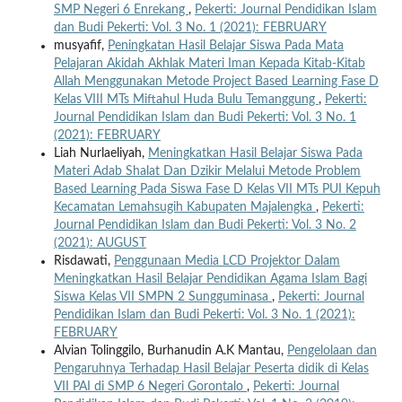
SMP Negeri 6 Enrekang
,
Pekerti: Journal Pendidikan Islam
dan Budi Pekerti: Vol. 3 No. 1 (2021): FEBRUARY
musyafif,
Peningkatan Hasil Belajar Siswa Pada Mata
Pelajaran Akidah Akhlak Materi Iman Kepada Kitab-Kitab
Allah Menggunakan Metode Project Based Learning Fase D
Kelas VIII MTs Miftahul Huda Bulu Temanggung
,
Pekerti:
Journal Pendidikan Islam dan Budi Pekerti: Vol. 3 No. 1
(2021): FEBRUARY
Liah Nurlaeliyah,
Meningkatkan Hasil Belajar Siswa Pada
Materi Adab Shalat Dan Dzikir Melalui Metode Problem
Based Learning Pada Siswa Fase D Kelas VII MTs PUI Kepuh
Kecamatan Lemahsugih Kabupaten Majalengka
,
Pekerti:
Journal Pendidikan Islam dan Budi Pekerti: Vol. 3 No. 2
(2021): AUGUST
Risdawati,
Penggunaan Media LCD Projektor Dalam
Meningkatkan Hasil Belajar Pendidikan Agama Islam Bagi
Siswa Kelas VII SMPN 2 Sungguminasa
,
Pekerti: Journal
Pendidikan Islam dan Budi Pekerti: Vol. 3 No. 1 (2021):
FEBRUARY
Alvian Tolinggilo, Burhanudin A.K Mantau,
Pengelolaan dan
Pengaruhnya Terhadap Hasil Belajar Peserta didik di Kelas
VII PAI di SMP 6 Negeri Gorontalo
,
Pekerti: Journal