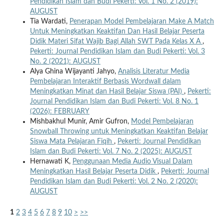
Pendidikan Islam dan Budi Pekerti: Vol. 1 No. 2 (2019):
AUGUST
Tia Wardati,
Penerapan Model Pembelajaran Make A Match
Untuk Meningkatkan Keaktifan Dan Hasil Belajar Peserta
Didik Materi Sifat Wajib Bagi Allah SWT Pada Kelas X A
,
Pekerti: Journal Pendidikan Islam dan Budi Pekerti: Vol. 3
No. 2 (2021): AUGUST
Alya Ghina Wijayanti Jahyo,
Analisis Literatur Media
Pembelajaran Interaktif Berbasis Wordwall dalam
Meningkatkan Minat dan Hasil Belajar Siswa (PAI)
,
Pekerti:
Journal Pendidikan Islam dan Budi Pekerti: Vol. 8 No. 1
(2026): FEBRUARY
Mishbakhul Munir, Amir Gufron,
Model Pembelajaran
Snowball Throwing untuk Meningkatkan Keaktifan Belajar
Siswa Mata Pelajaran Fiqih
,
Pekerti: Journal Pendidikan
Islam dan Budi Pekerti: Vol. 7 No. 2 (2025): AUGUST
Hernawati K,
Penggunaan Media Audio Visual Dalam
Meningkatkan Hasil Belajar Peserta Didik
,
Pekerti: Journal
Pendidikan Islam dan Budi Pekerti: Vol. 2 No. 2 (2020):
AUGUST
1
2
3
4
5
6
7
8
9
10
>
>>