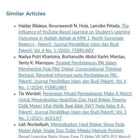
Similar Articles
Haidar Bilaleya, Ibnurawandi N. Hula, Lamsike Petada,
The
Influence of YouTube-Based Learning on Student’s Learning
Outcomes in Aqidah Akhlak at MIN 1, North Gorontalo
Regency
,
Pekerti: Journal Pendidikan Islam dan Budi
Pekerti: Vol. 8 No. 1 (2026): FEBRUARY
Nadya Putri Kharisma, Burhanudin Abdul Karim Mantau,
Yanty K. Manoppo,
Strategi Pembelajaran PAI dalam
Membentuk Pola Pikir Digital, Computational Thinking,
Berbasis Teknologi Informasi pada Pembelajaran PAI
,
Pekerti: Journal Pendidikan Islam dan Budi Pekerti: Vol. 6
No. 1 (2024): FEBRUARY
Tia Wardati,
Penerapan Model Pembelajaran Make A Match
Untuk Meningkatkan Keaktifan Dan Hasil Belajar Peserta
Didik Materi Sifat Wajib Bagi Allah SWT Pada Kelas X A
,
Pekerti: Journal Pendidikan Islam dan Budi Pekerti: Vol. 3
No. 2 (2021): AUGUST
Liah Nurlaeliyah,
Meningkatkan Hasil Belajar Siswa Pada
Materi Adab Shalat Dan Dzikir Melalui Metode Problem
Based Learning Pada Siswa Fase D Kelas VII MTs PUI Kepuh