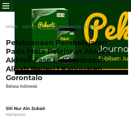
HOME
/
ARCHIVES
/
VOL. 5 NO. 2 (2023): AUGUST
/
Articles
Pelaksanaan Pembelajaran
Pada Mata Pelajaran Akidah
Akhlak Fase E di Madrasah
Aliyah Negeri I Kabupaten
Gorontalo
Bahasa Indonesia
Siti Nur Ain Zubair
Mahasiswi