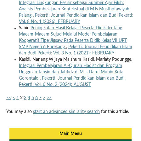
Integrasi Lingkungan Pesisir sebagai Sumber Ajar Fikih:
Analisis Pembelajaran Kontekstual di MTs Musthofawiyah
Palang
,
Pekerti: Journal Pendidikan Islam dan Budi Pekerti:
Vol. 8 No. 1 (2026): FEBRUARY
Sabir,
Peningkatan Hasil Belajar Peserta Didik Tentang
Macam-Macam Sujud Melalui Model Pembelajaran
Kooperatif Tipe Jigsaw Pada Peserta Didik Kelas VII UPT
SMP Negeri 6 Enrekang
,
Pekerti: Journal Pendidikan Islam
dan Budi Pekerti: Vol. 3 No. 1 (2021): FEBRUARY
Kasidi, Nanang Wijaya Ma'shum Kasidi, Mariaty Podungge,
Integrasi Pembelajaran Al-Qur’an Hadist dan Program
Unggulan Tahsin dan Tahfidz di MTs Darul Mubin Kota
Gorontalo
,
Pekerti: Journal Pendidikan Islam dan Budi
Pekerti: Vol. 6 No. 2 (2024): AUGUST
<<
<
1
2
3
4
5
6
7
>
>>
You may also
start an advanced similarity search
for this article.
Main Menu