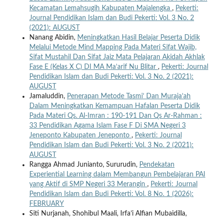
Kecamatan Lemahsugih Kabupaten Majalengka
,
Pekerti:
Journal Pendidikan Islam dan Budi Pekerti: Vol. 3 No. 2
(2021): AUGUST
Nanang Abidin,
Meningkatkan Hasil Belajar Peserta Didik
Melalui Metode Mind Mapping Pada Materi Sifat Wajib,
Sifat Mustahil Dan Sifat Jaiz Mata Pelajaran Akidah Akhlak
Fase E (Kelas X C) DI MA Ma’arif Nu Blitar
,
Pekerti: Journal
Pendidikan Islam dan Budi Pekerti: Vol. 3 No. 2 (2021):
AUGUST
Jamaluddin,
Penerapan Metode Tasmi’ Dan Muraja’ah
Dalam Meningkatkan Kemampuan Hafalan Peserta Didik
Pada Materi Qs. Al-Imran : 190-191 Dan Qs Ar-Rahman :
33 Pendidikan Agama Islam Fase F Di SMA Negeri 3
Jeneponto Kabupaten Jeneponto
,
Pekerti: Journal
Pendidikan Islam dan Budi Pekerti: Vol. 3 No. 2 (2021):
AUGUST
Rangga Ahmad Junianto, Sururudin,
Pendekatan
Experiential Learning dalam Membangun Pembelajaran PAI
yang Aktif di SMP Negeri 33 Merangin
,
Pekerti: Journal
Pendidikan Islam dan Budi Pekerti: Vol. 8 No. 1 (2026):
FEBRUARY
Siti Nurjanah, Shohibul Maali, Irfa’i Alfian Mubaidilla,