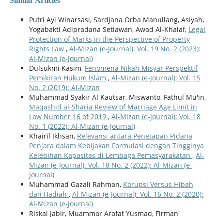
Similar Articles
Putri Ayi Winarsasi, Sardjana Orba Manullang, Asiyah,
Yogabakti Adipradana Setiawan, Awad Al-Khalaf,
Legal
Protection of Marks in the Perspective of Property
Rights Law
,
Al-Mizan (e-Journal): Vol. 19 No. 2 (2023):
Al-Mizan (e-Journal)
Dulsukmi Kasim,
Fenomena Nikah Misyār Perspektif
Pemikiran Hukum Islam
,
Al-Mizan (e-Journal): Vol. 15
No. 2 (2019): Al-Mizan
Muhammad Syakir Al Kautsar, Miswanto, Fathul Mu'in,
Maqashid al-Sharia Review of Marriage Age Limit in
Law Number 16 of 2019
,
Al-Mizan (e-Journal): Vol. 18
No. 1 (2022): Al-Mizan (e-Journal)
Khairil Ikhsan,
Relevansi antara Penetapan Pidana
Penjara dalam Kebijakan Formulasi dengan Tingginya
Kelebihan Kapasitas di Lembaga Pemasyarakatan
,
Al-
Mizan (e-Journal): Vol. 18 No. 2 (2022): Al-Mizan (e-
Journal)
Muhammad Gazali Rahman,
Korupsi Versus Hibah
dan Hadiah
,
Al-Mizan (e-Journal): Vol. 16 No. 2 (2020):
Al-Mizan (e-Journal)
Riskal Jabir, Muammar Arafat Yusmad, Firman