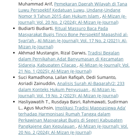
Muhammad Arif,
Pemekaran Daerah Wilayah di Tana
Luwu Perspektif Kedatuan Luwu, Undang-Undang
Nomor 9 Tahun 2015 dan Hukum Islam
,
Al-Mizan (e-
Journal): Vol. 20 No. 2 (2024): Al-Mizan (e-Journal)
Budiarti Budiarti,
Ritual Massuro Baca Pada
Masyarakat Bugis Tinco Bone Perspektif Maqashid al-
Syari’ah
,
Al-Mizan (e-Journal): Vol. 17 No. 2 (2021): Al-
Mizan (e-Journal)
Akhmad Mustangin, Rizal Darwis,
Tradisi Begalan
dalam Pernikahan Adat Banyumasan di Kecamatan
Sidareja, Kabupaten Cilacap
,
Al-Mizan (e-Journal): Vol.
21 No. 1 (2025): Al-Mizan (e-Journal)
Suci Ramadhona, Lailan Rafiqah, Dedi Sumanto,
Asriadi Zainuddin,
Analisis Surah Al-Baqarah/2: 233
dalam Konteks Hukum Penyusuan
,
Al-Mizan (e-
Journal): Vol. 19 No. 2 (2023): Al-Mizan (e-Journal)
Hasliyawatih T., Rusdaya Basri, Rahmawati, Sudirman
L., Agus Muchsin,
Implikasi Tradisi Mappasiewa Ada’
terhadap Harmonisasi Rumah Tangga dalam
Perkawinan Masyarakat Bugis di Segeri Kabupaten
Pangkajene dan Kepulauan
,
Al-Mizan (e-Journal): Vol.
20 No. 2 (2024): Al-Mizan (e-Journal)