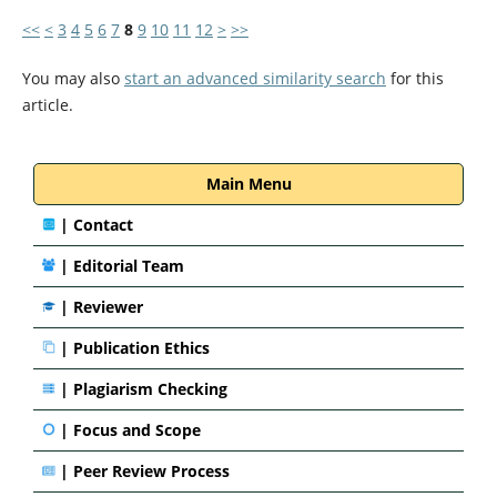
<<
<
3
4
5
6
7
8
9
10
11
12
>
>>
You may also
start an advanced similarity search
for this
article.
Main Menu
|
Contact
|
Editorial Team
| Reviewer
|
Publication Ethics
|
Plagiarism Checking
|
Focus and Scope
|
Peer Review Process