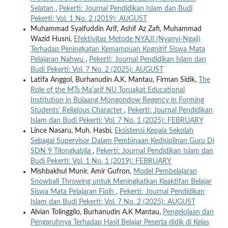
Selatan
,
Pekerti: Journal Pendidikan Islam dan Budi
Pekerti: Vol. 1 No. 2 (2019): AUGUST
Muhammad Syaifuddin Arif, Ashif Az Zafi, Muhammad
Wazid Husni,
Efektivitas Metode NYAJI (Nyanyi-Ngaji)
Terhadap Peningkatan Kemampuan Kognitif Siswa Mata
Pelajaran Nahwu
,
Pekerti: Journal Pendidikan Islam dan
Budi Pekerti: Vol. 7 No. 2 (2025): AUGUST
Latifa Anggol, Burhanudin A.K. Mantau, Firman Sidik,
The
Role of the MTs Ma'arif NU Toruakat Educational
Institution in Bolaang Mongondow Regency in Forming
Students' Religious Character
,
Pekerti: Journal Pendidikan
Islam dan Budi Pekerti: Vol. 7 No. 1 (2025): FEBRUARY
Lince Nasaru, Muh. Hasbi,
Eksistensi Kepala Sekolah
Sebagai Supervisor Dalam Pembinaan Kedisiplinan Guru Di
SDN 9 Tilongkabila
,
Pekerti: Journal Pendidikan Islam dan
Budi Pekerti: Vol. 1 No. 1 (2019): FEBRUARY
Mishbakhul Munir, Amir Gufron,
Model Pembelajaran
Snowball Throwing untuk Meningkatkan Keaktifan Belajar
Siswa Mata Pelajaran Fiqih
,
Pekerti: Journal Pendidikan
Islam dan Budi Pekerti: Vol. 7 No. 2 (2025): AUGUST
Alvian Tolinggilo, Burhanudin A.K Mantau,
Pengelolaan dan
Pengaruhnya Terhadap Hasil Belajar Peserta didik di Kelas