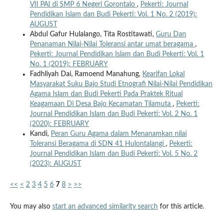
VII PAI di SMP 6 Negeri Gorontalo
,
Pekerti: Journal
Pendidikan Islam dan Budi Pekerti: Vol. 1 No. 2 (2019):
AUGUST
Abdul Gafur Hulalango, Tita Rostitawati,
Guru Dan
Penanaman Nilai-Nilai Toleransi antar umat beragama
,
Pekerti: Journal Pendidikan Islam dan Budi Pekerti: Vol. 1
No. 1 (2019): FEBRUARY
Fadhliyah Dai, Ramoend Manahung,
Kearifan Lokal
Masyarakat Suku Bajo Studi Etnografi Nilai-Nilai Pendidikan
Agama Islam dan Budi Pekerti Pada Praktek Ritual
Keagamaan Di Desa Bajo Kecamatan Tilamuta
,
Pekerti:
Journal Pendidikan Islam dan Budi Pekerti: Vol. 2 No. 1
(2020): FEBRUARY
Kandi,
Peran Guru Agama dalam Menanamkan nilai
Toleransi Beragama di SDN 41 Hulontalangi
,
Pekerti:
Journal Pendidikan Islam dan Budi Pekerti: Vol. 5 No. 2
(2023): AUGUST
<<
<
2
3
4
5
6
7
8
>
>>
You may also
start an advanced similarity search
for this article.