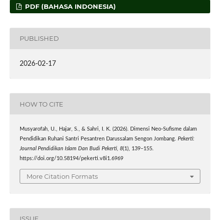
PDF (BAHASA INDONESIA)
PUBLISHED
2026-02-17
HOW TO CITE
Musyarofah, U., Hajar, S., & Sahri, I. K. (2026). Dimensi Neo-Sufisme dalam
Pendidikan Ruhani Santri Pesantren Darussalam Sengon Jombang.
Pekerti:
Journal Pendidikan Islam Dan Budi Pekerti
,
8
(1), 139–155.
https://doi.org/10.58194/pekerti.v8i1.6969
More Citation Formats
ISSUE