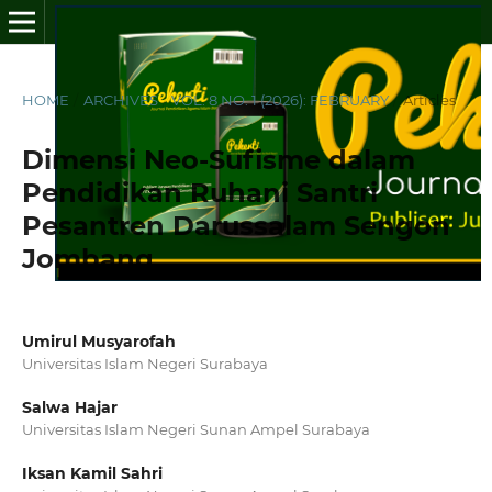
HOME
/
ARCHIVES
/
VOL. 8 NO. 1 (2026): FEBRUARY
/
Articles
Dimensi Neo-Sufisme dalam
Pendidikan Ruhani Santri
Pesantren Darussalam Sengon
Jombang
Umirul Musyarofah
Universitas Islam Negeri Surabaya
Salwa Hajar
Universitas Islam Negeri Sunan Ampel Surabaya
Iksan Kamil Sahri