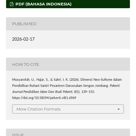
PDF (BAHASA INDONESIA)
PUBLISHED
2026-02-17
HOW TO CITE
Musyarofah, U., Hajar, S., & Sahri, I. K. (2026). Dimensi Neo-Sufisme dalam
Pendidikan Ruhani Santri Pesantren Darussalam Sengon Jombang.
Pekerti:
Journal Pendidikan Islam Dan Budi Pekerti
,
8
(1), 139–155.
https://doi.org/10.58194/pekerti.v8i1.6969
More Citation Formats
ISSUE