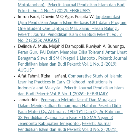
Mototanoban)
,
Pekerti: Journal Pendidikan Islam dan Budi
Pekerti: Vol. 4 No. 1 (2022): FEBRUARY
Imron Fauzi, Dhevin M.Q Agus Puspita W,
Implementasi
Ujian Pendidikan Agama Islam Berbasis CBT dalam Program
One Student One Laptop di MTs. Zainul Hasan Balung
,
Pekerti: Journal Pendidikan Islam dan Budi Pekerti: Vol. 7
No. 2 (2025): AUGUST
Delinda A. Mula, Mujahid Damopolii, Ruwiyah A. Buhungo,
Peran Guru PAI Dalam Membina Erika Toleransi Antar Umat
Beragama Siswa di SMK Negeri 1 Limboto
,
Pekerti: Journal
Pendidikan Islam dan Budi Pekerti: Vol. 1 No. 2 (2019):
AUGUST
Alfat Fahmi, Rizka Harfiani,
Comparative Study of Islamic
Learning Practices in Early Childhood Institutions in
Indonesia and Malaysia
,
Pekerti: Journal Pendidikan Islam
dan Budi Pekerti: Vol. 8 No. 1 (2026): FEBRUARY
Jamaluddin,
Penerapan Metode Tasmi’ Dan Muraja’ah
Dalam Meningkatkan Kemampuan Hafalan Peserta Didik
Pada Materi Qs. Al-Imran : 190-191 Dan Qs Ar-Rahman :
33 Pendidikan Agama Islam Fase F Di SMA Negeri 3
Jeneponto Kabupaten Jeneponto
,
Pekerti: Journal
Pendidikan Islam dan Budi Pekerti: Vol. 3 No. 2 (2021):