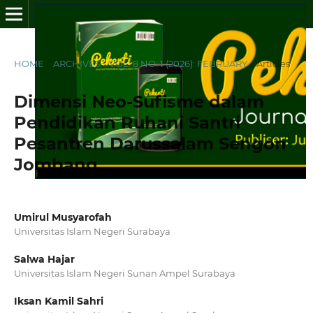
HOME
/
ARCHIVES
/
VOL. 8 NO. 1 (2026): FEBRUARY
/
Articles
Dimensi Neo-Sufisme dalam
Pendidikan Ruhani Santri
Pesantren Darussalam Sengon
Jombang
Umirul Musyarofah
Universitas Islam Negeri Surabaya
Salwa Hajar
Universitas Islam Negeri Sunan Ampel Surabaya
Iksan Kamil Sahri