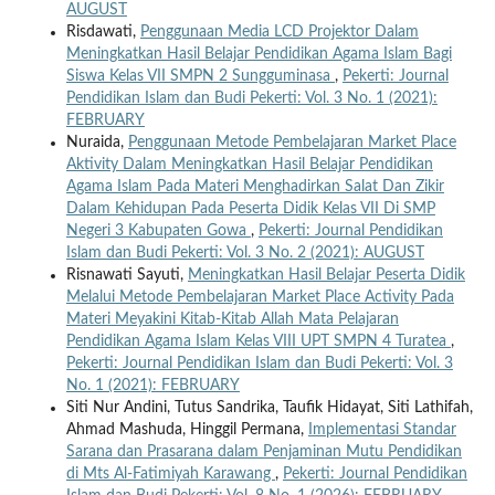
AUGUST
Risdawati,
Penggunaan Media LCD Projektor Dalam
Meningkatkan Hasil Belajar Pendidikan Agama Islam Bagi
Siswa Kelas VII SMPN 2 Sungguminasa
,
Pekerti: Journal
Pendidikan Islam dan Budi Pekerti: Vol. 3 No. 1 (2021):
FEBRUARY
Nuraida,
Penggunaan Metode Pembelajaran Market Place
Aktivity Dalam Meningkatkan Hasil Belajar Pendidikan
Agama Islam Pada Materi Menghadirkan Salat Dan Zikir
Dalam Kehidupan Pada Peserta Didik Kelas VII Di SMP
Negeri 3 Kabupaten Gowa
,
Pekerti: Journal Pendidikan
Islam dan Budi Pekerti: Vol. 3 No. 2 (2021): AUGUST
Risnawati Sayuti,
Meningkatkan Hasil Belajar Peserta Didik
Melalui Metode Pembelajaran Market Place Activity Pada
Materi Meyakini Kitab-Kitab Allah Mata Pelajaran
Pendidikan Agama Islam Kelas VIII UPT SMPN 4 Turatea
,
Pekerti: Journal Pendidikan Islam dan Budi Pekerti: Vol. 3
No. 1 (2021): FEBRUARY
Siti Nur Andini, Tutus Sandrika, Taufik Hidayat, Siti Lathifah,
Ahmad Mashuda, Hinggil Permana,
Implementasi Standar
Sarana dan Prasarana dalam Penjaminan Mutu Pendidikan
di Mts Al-Fatimiyah Karawang
,
Pekerti: Journal Pendidikan