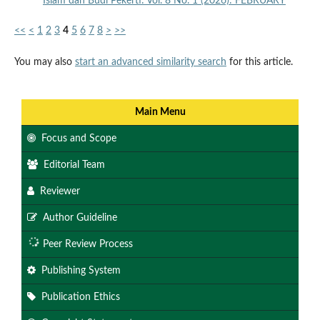
Islam dan Budi Pekerti: Vol. 8 No. 1 (2026): FEBRUARY
<<
<
1
2
3
4
5
6
7
8
>
>>
You may also
start an advanced similarity search
for this article.
Main Menu
Focus and Scope
Editorial Team
Reviewer
Author Guideline
Peer Review Process
Publishing System
Publication Ethics